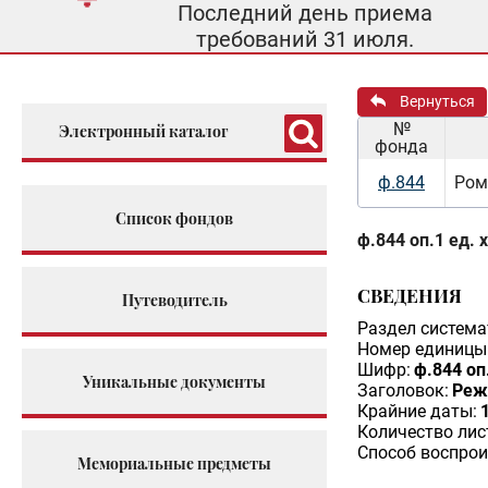
Последний день приема
требований 31 июля.
Вернуться
№
Электронный каталог
фонда
ф.844
Ром
Список фондов
ф.844 оп.1 ед. 
СВЕДЕНИЯ
Путеводитель
Раздел система
Номер единицы 
Шифр:
ф.844 оп.
Уникальные документы
Заголовок:
Реж
Крайние даты:
Количество лис
Способ воспрои
Мемориальные предметы