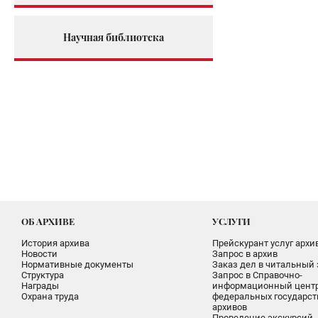
Научная библиотека
ОБ АРХИВЕ
УСЛУГИ
История архива
Прейскурант услуг архи
Новости
Запрос в архив
Нормативные документы
Заказ дел в читальный 
Структура
Запрос в Справочно-
Награды
информационный цент
Охрана труда
федеральных государс
архивов
Проведение экскурсий