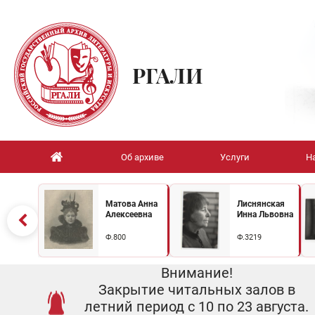
РГАЛИ
Об архиве
Услуги
Н
Матова Анна
Лиснянская
Алексеевна
Инна Львовна
Ф.800
Ф.3219
Внимание!
Закрытие читальных залов в
летний период с 10 по 23 августа.