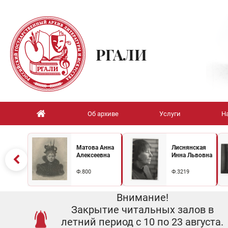
РГАЛИ
Об архиве
Услуги
Н
Матова Анна
Лиснянская
Алексеевна
Инна Львовна
Ф.800
Ф.3219
Внимание!
Закрытие читальных залов в
летний период с 10 по 23 августа.