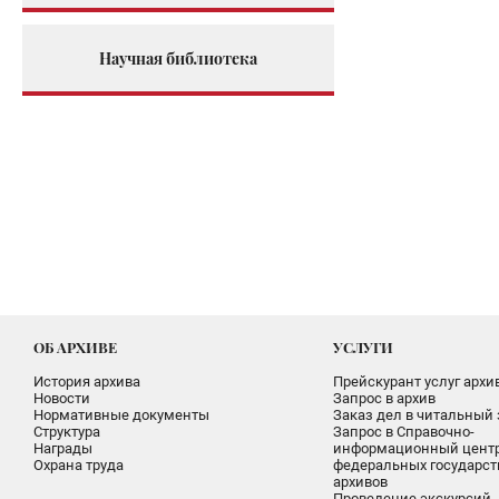
Научная библиотека
ОБ АРХИВЕ
УСЛУГИ
История архива
Прейскурант услуг архи
Новости
Запрос в архив
Нормативные документы
Заказ дел в читальный 
Структура
Запрос в Справочно-
Награды
информационный цент
Охрана труда
федеральных государс
архивов
Проведение экскурсий