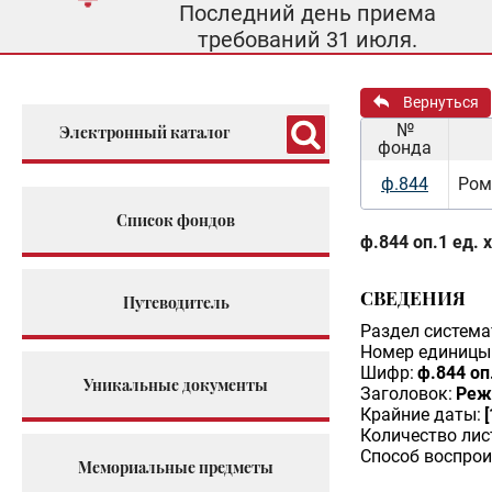
Последний день приема
требований 31 июля.
Вернуться
№
Электронный каталог
фонда
ф.844
Ром
Список фондов
ф.844 оп.1 ед. 
СВЕДЕНИЯ
Путеводитель
Раздел система
Номер единицы 
Шифр:
ф.844 оп
Уникальные документы
Заголовок:
Реж
Крайние даты:
Количество лис
Способ воспрои
Мемориальные предметы