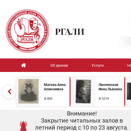
РГАЛИ
Об архиве
Услуги
Н
Матова Анна
Лиснянская
Алексеевна
Инна Львовна
Ф.800
Ф.3219
Внимание!
Закрытие читальных залов в
летний период с 10 по 23 августа.