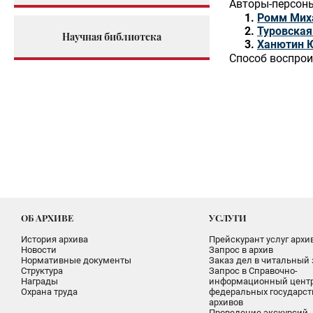
Авторы-персон
Ромм Мих
Туровская
Научная библиотека
Ханютин 
Способ воспрои
ОБ АРХИВЕ
УСЛУГИ
История архива
Прейскурант услуг архи
Новости
Запрос в архив
Нормативные документы
Заказ дел в читальный 
Структура
Запрос в Справочно-
Награды
информационный цент
Охрана труда
федеральных государс
архивов
Проведение экскурсий