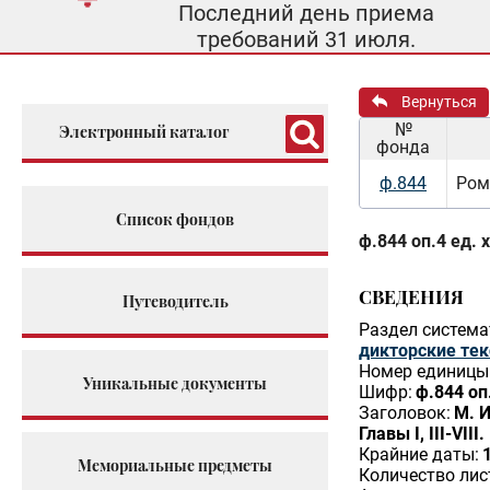
Последний день приема
требований 31 июля.
Вернуться
№
Электронный каталог
фонда
ф.844
Ром
Список фондов
ф.844 оп.4 ед. 
СВЕДЕНИЯ
Путеводитель
Раздел система
дикторские те
Номер единицы 
Уникальные документы
Шифр:
ф.844 оп.
Заголовок:
М. И
Главы I, III-VII
Крайние даты:
Мемориальные предметы
Количество лис