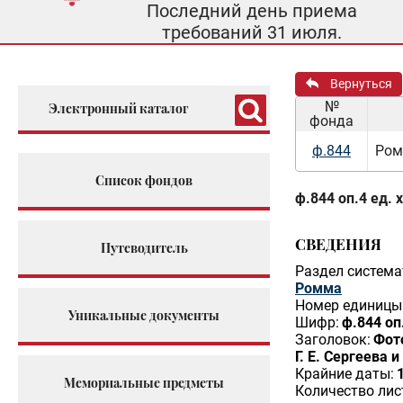
Последний день приема
требований 31 июля.
Вернуться
№
Электронный каталог
фонда
ф.844
Ром
Список фондов
ф.844 оп.4 ед. 
СВЕДЕНИЯ
Путеводитель
Раздел система
Ромма
Номер единицы 
Уникальные документы
Шифр:
ф.844 оп
Заголовок:
Фот
Г. Е. Сергеева и 
Крайние даты:
Мемориальные предметы
Количество лис