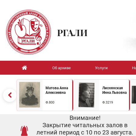
РГАЛИ
Об архиве
Услуги
Н
Матова Анна
Лиснянская
Алексеевна
Инна Львовна
Ф.800
Ф.3219
Внимание!
Закрытие читальных залов в
летний период с 10 по 23 августа.