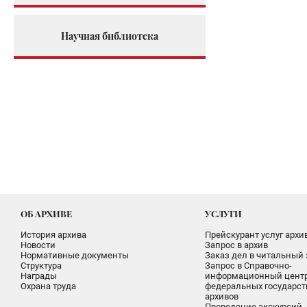
Научная библиотека
ОБ АРХИВЕ
УСЛУГИ
История архива
Прейскурант услуг архи
Новости
Запрос в архив
Нормативные документы
Заказ дел в читальный 
Структура
Запрос в Справочно-
Награды
информационный цент
Охрана труда
федеральных государс
архивов
Проведение экскурсий