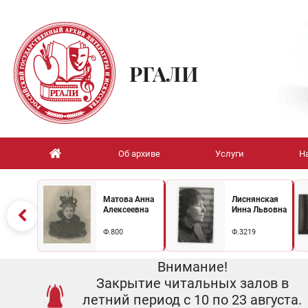
РГАЛИ
Об архиве
Услуги
Н
Матова Анна
Лиснянская
Алексеевна
Инна Львовна
Ф.800
Ф.3219
Внимание!
Закрытие читальных залов в
летний период с 10 по 23 августа.