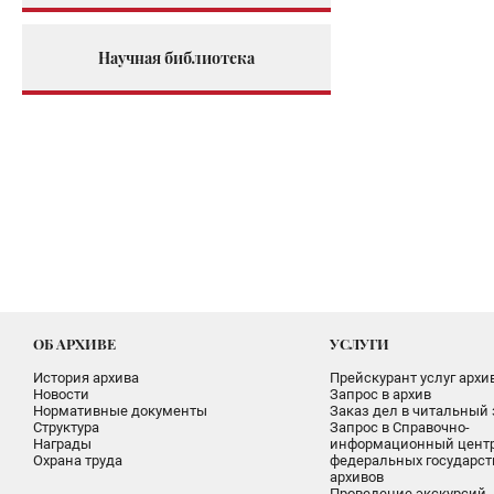
Научная библиотека
ОБ АРХИВЕ
УСЛУГИ
История архива
Прейскурант услуг архи
Новости
Запрос в архив
Нормативные документы
Заказ дел в читальный 
Структура
Запрос в Справочно-
Награды
информационный цент
Охрана труда
федеральных государс
архивов
Проведение экскурсий