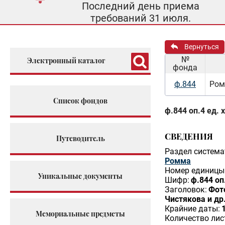
Последний день приема
требований 31 июля.
Вернуться
№
Электронный каталог
фонда
ф.844
Ром
Список фондов
ф.844 оп.4 ед. 
СВЕДЕНИЯ
Путеводитель
Раздел система
Ромма
Номер единицы 
Уникальные документы
Шифр:
ф.844 оп
Заголовок:
Фото
Чистякова и др
Крайние даты:
Мемориальные предметы
Количество лис