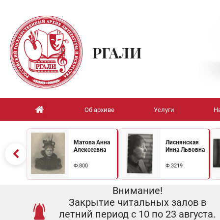
РГАЛИ
Об архиве
Услуги
Н
Матова Анна
Лиснянская
Алексеевна
Инна Львовна
Ф.800
Ф.3219
Внимание!
Закрытие читальных залов в
летний период с 10 по 23 августа.