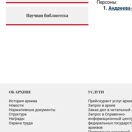
Персоны:
Андреева
Научная библиотека
ОБ АРХИВЕ
УСЛУГИ
История архива
Прейскурант услуг архи
Новости
Запрос в архив
Нормативные документы
Заказ дел в читальный 
Структура
Запрос в Справочно-
Награды
информационный цент
Охрана труда
федеральных государс
архивов
Проведение экскурсий