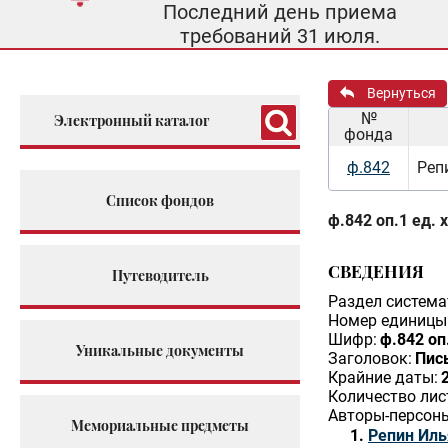
Последний день приема
требований 31 июля.
Вернуться
№
Электронный каталог
фонда
ф.842
Реп
Список фондов
ф.842 оп.1 ед. 
СВЕДЕНИЯ
Путеводитель
Раздел система
Номер единицы 
Шифр:
ф.842 оп
Уникальные документы
Заголовок:
Пис
Крайние даты:
Количество лис
Авторы-персон
Мемориальные предметы
Репин Ил