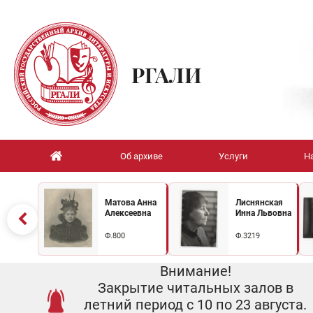
РГАЛИ
Об архиве
Услуги
Н
Матова Анна
Лиснянская
Алексеевна
Инна Львовна
Ф.800
Ф.3219
Внимание!
Закрытие читальных залов в
летний период с 10 по 23 августа.