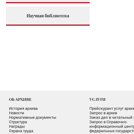
Научная библиотека
ОБ АРХИВЕ
УСЛУГИ
История архива
Прейскурант услуг архи
Новости
Запрос в архив
Нормативные документы
Заказ дел в читальный 
Структура
Запрос в Справочно-
Награды
информационный цент
Охрана труда
федеральных государс