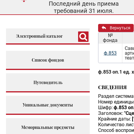
Последний день приема
требований 31 июля.
Вернуться
№
Электронный каталог
фонда
Сав
ф.853
арт
теа
Список фондов
ф.853 оп.1 ед. 
Путеводитель
СВЕДЕНИЯ
Раздел система
Номер единицы 
Уникальные документы
Шифр:
ф.853 оп.
Заголовок:
"Сце
Крайние даты:
Количество лис
Мемориальные предметы
Способ воспрои