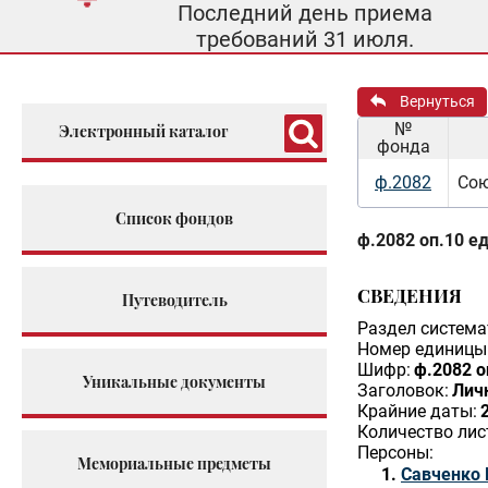
Последний день приема
требований 31 июля.
Вернуться
№
Электронный каталог
фонда
ф.2082
Сою
Список фондов
ф.2082 оп.10 ед
СВЕДЕНИЯ
Путеводитель
Раздел система
Номер единицы 
Шифр:
ф.2082 о
Уникальные документы
Заголовок:
Лич
Крайние даты:
Количество лис
Персоны:
Мемориальные предметы
Савченко 