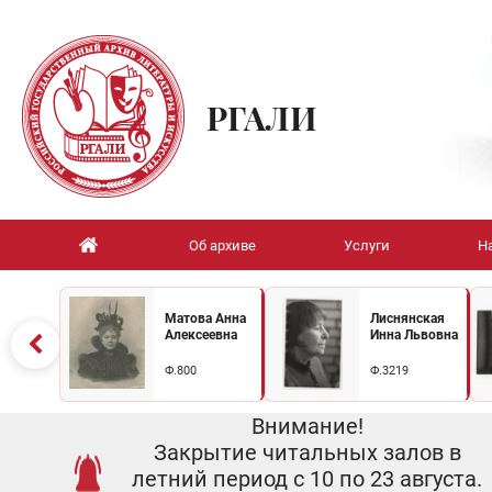
РГАЛИ
Об архиве
Услуги
Н
Матова Анна
Лиснянская
Алексеевна
Инна Львовна
Ф.800
Ф.3219
Внимание!
Закрытие читальных залов в
летний период с 10 по 23 августа.