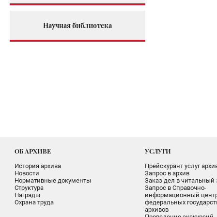
Научная библиотека
ОБ АРХИВЕ
УСЛУГИ
История архива
Прейскурант услуг архи
Новости
Запрос в архив
Нормативные документы
Заказ дел в читальный 
Структура
Запрос в Справочно-
Награды
информационный цент
Охрана труда
федеральных государс
архивов
Проведение экскурсий