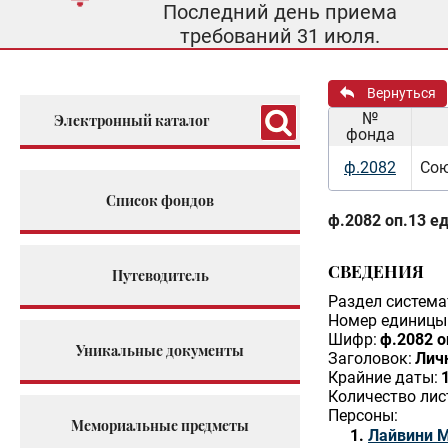
Последний день приема
требований 31 июля.
Вернуться
№
Электронный каталог
фонда
ф.2082
Сою
Список фондов
ф.2082 оп.13 ед
СВЕДЕНИЯ
Путеводитель
Раздел система
Номер единицы 
Шифр:
ф.2082 о
Уникальные документы
Заголовок:
Лич
Крайние даты:
Количество лис
Персоны:
Мемориальные предметы
Лайвини М