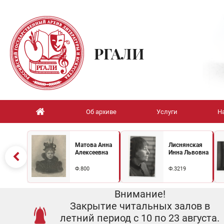
РГАЛИ
Об архиве
Услуги
Н
Матова Анна
Лиснянская
Алексеевна
Инна Львовна
Ф.800
Ф.3219
Внимание!
Закрытие читальных залов в
летний период с 10 по 23 августа.