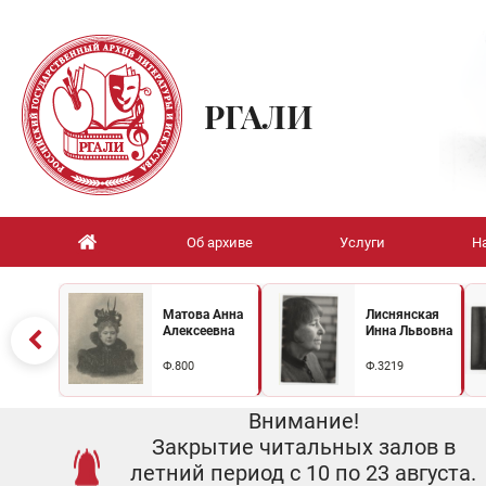
РГАЛИ
Об архиве
Услуги
Н
Матова Анна
Лиснянская
Алексеевна
Инна Львовна
Ф.800
Ф.3219
Внимание!
Закрытие читальных залов в
летний период с 10 по 23 августа.