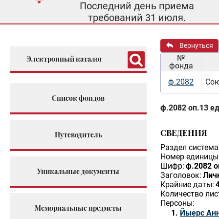
Последний день приема
требований 31 июля.
Вернуться
№
Электронный каталог
фонда
ф.2082
Сою
Список фондов
ф.2082 оп.13 ед
СВЕДЕНИЯ
Путеводитель
Раздел система
Номер единицы 
Шифр:
ф.2082 о
Уникальные документы
Заголовок:
Лич
Крайние даты:
Количество лис
Персоны:
Мемориальные предметы
Йыерс Ан