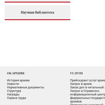
Научная библиотека
ОБ АРХИВЕ
УСЛУГИ
История архива
Прейскурант услуг архи
Новости
Запрос в архив
Нормативные документы
Заказ дел в читальный 
Структура
Запрос в Справочно-
Награды
информационный цент
Охрана труда
федеральных государс
архивов
Проведение экскурсий