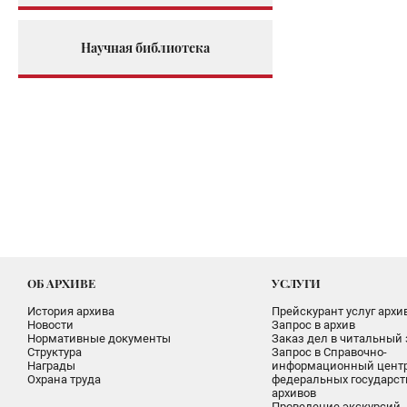
Научная библиотека
ОБ АРХИВЕ
УСЛУГИ
История архива
Прейскурант услуг архи
Новости
Запрос в архив
Нормативные документы
Заказ дел в читальный 
Структура
Запрос в Справочно-
Награды
информационный цент
Охрана труда
федеральных государс
архивов
Проведение экскурсий