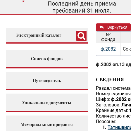
Последний день приема
требований 31 июля.
Вернуться
№
Электронный каталог
фонда
ф.2082
Сою
Список фондов
ф.2082 оп.13 ед
СВЕДЕНИЯ
Путеводитель
Раздел система
Номер единицы 
Шифр:
ф.2082 о
Уникальные документы
Заголовок:
Личн
Крайние даты:
Количество лис
Персоны:
Мемориальные предметы
Татишвил