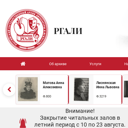
РГАЛИ
Об архиве
Услуги
Н
Матова Анна
Лиснянская
Алексеевна
Инна Львовна
Ф.800
Ф.3219
Внимание!
Закрытие читальных залов в
летний период с 10 по 23 августа.