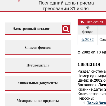
Последний день приема
требований 31 июля.
Вернуться
№
Электронный каталог
фонда
ф.2082
Сою
Список фондов
ф.2082 оп.13 ед
СВЕДЕНИЯ
Путеводитель
Раздел система
Номер единицы 
Шифр:
ф.2082 о
Уникальные документы
Заголовок:
Личн
Крайние даты:
Количество лис
Персоны:
Мемориальные предметы
Телий Зах