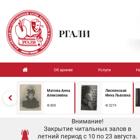
РГАЛИ
Об архиве
Услуги
Н
Матова Анна
Лиснянская
Алексеевна
Инна Львовна
Ф.800
Ф.3219
Внимание!
Закрытие читальных залов в
летний период с 10 по 23 августа.