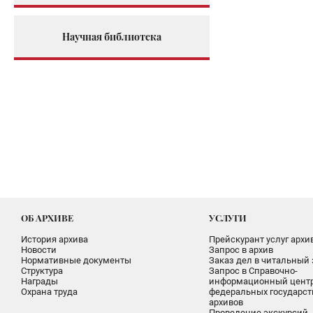
Научная библиотека
ОБ АРХИВЕ
УСЛУГИ
История архива
Прейскурант услуг архи
Новости
Запрос в архив
Нормативные документы
Заказ дел в читальный 
Структура
Запрос в Справочно-
Награды
информационный цент
Охрана труда
федеральных государс
архивов
Проведение экскурсий