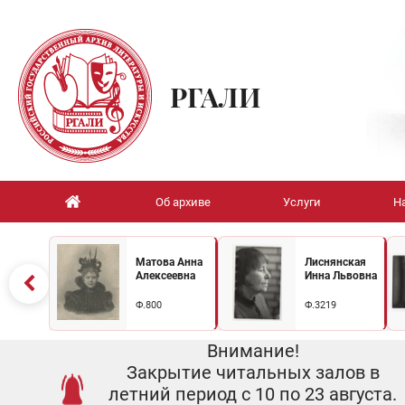
РГАЛИ
Об архиве
Услуги
Н
Матова Анна
Лиснянская
Алексеевна
Инна Львовна
Ф.800
Ф.3219
Внимание!
Закрытие читальных залов в
летний период с 10 по 23 августа.