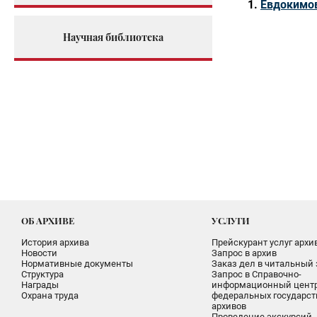
Евдокимов
Научная библиотека
ОБ АРХИВЕ
УСЛУГИ
История архива
Прейскурант услуг архи
Новости
Запрос в архив
Нормативные документы
Заказ дел в читальный 
Структура
Запрос в Справочно-
Награды
информационный цент
Охрана труда
федеральных государс
архивов
Проведение экскурсий