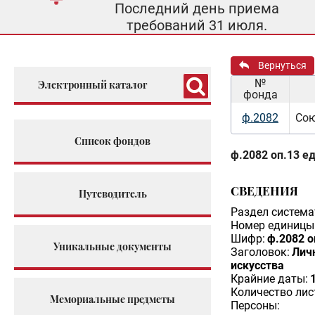
Последний день приема
требований 31 июля.
Вернуться
№
Электронный каталог
фонда
ф.2082
Сою
Список фондов
ф.2082 оп.13 ед
СВЕДЕНИЯ
Путеводитель
Раздел система
Номер единицы 
Шифр:
ф.2082 о
Уникальные документы
Заголовок:
Лич
искусства
Крайние даты:
Количество лис
Мемориальные предметы
Персоны: