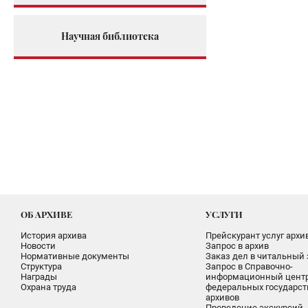
Научная библиотека
ОБ АРХИВЕ
УСЛУГИ
История архива
Прейскурант услуг архи
Новости
Запрос в архив
Нормативные документы
Заказ дел в читальный 
Структура
Запрос в Справочно-
Награды
информационный цент
Охрана труда
федеральных государс
архивов
Проведение экскурсий