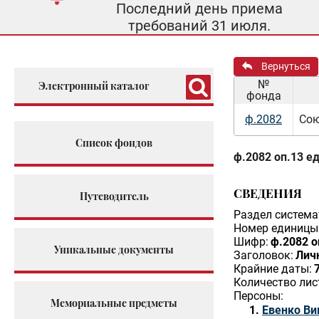
Последний день приема
требований 31 июля.
Вернуться
№
Электронный каталог
фонда
ф.2082
Сою
Список фондов
ф.2082 оп.13 ед
СВЕДЕНИЯ
Путеводитель
Раздел система
Номер единицы 
Шифр:
ф.2082 о
Уникальные документы
Заголовок:
Личн
Крайние даты:
Количество лис
Персоны:
Мемориальные предметы
Евенко Ви