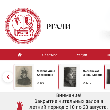
РГАЛИ
Об архиве
Услуги
Н
Матова Анна
Лиснянская
Алексеевна
Инна Львовна
Ф.800
Ф.3219
Внимание!
Закрытие читальных залов в
летний период с 10 по 23 августа.