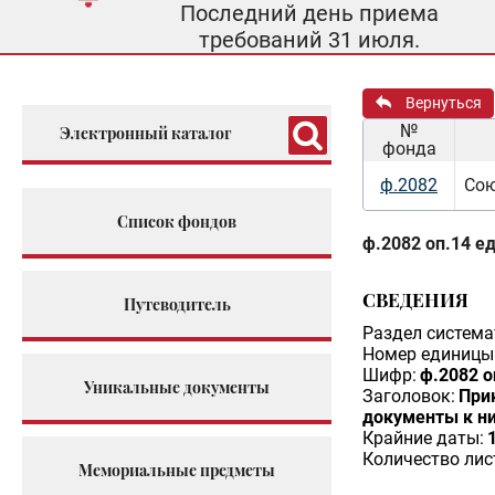
Последний день приема
требований 31 июля.
Вернуться
№
Электронный каталог
фонда
ф.2082
Сою
Список фондов
ф.2082 оп.14 ед
СВЕДЕНИЯ
Путеводитель
Раздел система
Номер единицы 
Шифр:
ф.2082 о
Уникальные документы
Заголовок:
При
документы к н
Крайние даты:
Количество лис
Мемориальные предметы