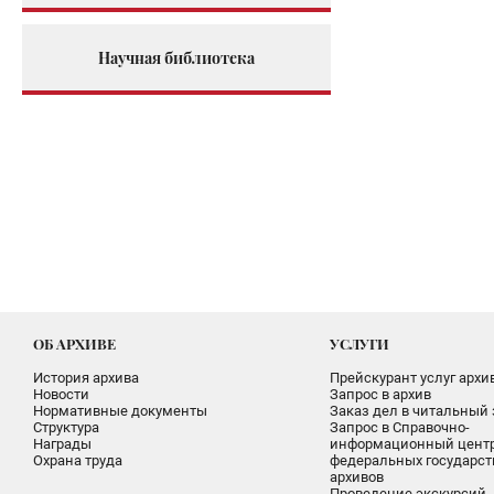
Научная библиотека
ОБ АРХИВЕ
УСЛУГИ
История архива
Прейскурант услуг архи
Новости
Запрос в архив
Нормативные документы
Заказ дел в читальный 
Структура
Запрос в Справочно-
Награды
информационный цент
Охрана труда
федеральных государс
архивов
Проведение экскурсий