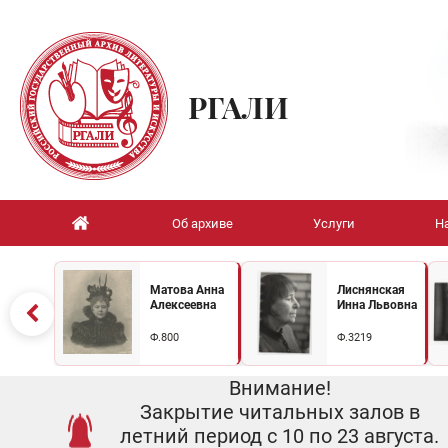
РГАЛИ
Об архиве
Услуги
Н
Матова Анна
Лиснянская
Алексеевна
Инна Львовна
Ф.800
Ф.3219
Внимание!
Закрытие читальных залов в
летний период с 10 по 23 августа.