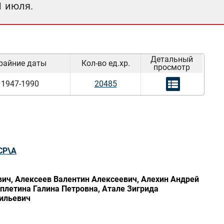
1 июля.
Детальный
райние даты
Кол-во ед.хр.
просмотр
1947-1990
20485
СР\А
ич, Алексеев Валентин Алексеевич, Алехин Андрей
плетина Галина Петровна, Атале Зигрида
ильевич