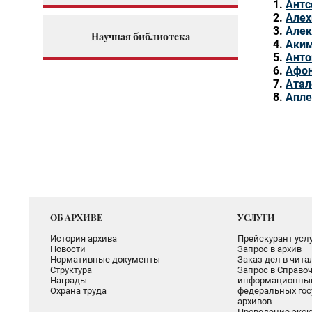
Антс
Алех
Алек
Научная библиотека
Аким
Анто
Афон
Атал
Апле
ОБ АРХИВЕ
УСЛУГИ
История архива
Прейскурант услу
Новости
Запрос в архив
Нормативные документы
Заказ дел в чит
Структура
Запрос в Справоч
Награды
информационный
Охрана труда
федеральных гос
архивов
Проведение экск