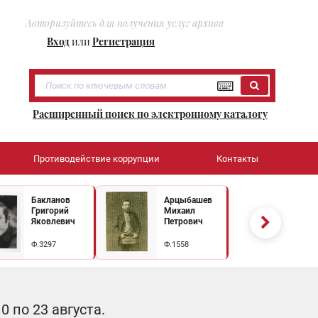
Авторизуйтесь для получения услуг архива
Вход
или
Регистрация
Расширенный поиск по электронному каталогу
Противодействие коррупции
Контакты
Бакланов
Арцыбашев
Григорий
Михаил
Яковлевич
Петрович
Ф.3297
Ф.1558
 по 23 августа.