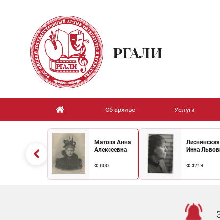
РГАЛИ
Об архиве
Услуги
Матова Анна
Лиснянская
Алексеевна
Инна Львов
Ф.800
Ф.3219