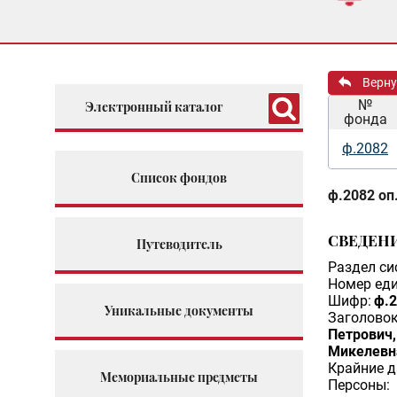
Верну
№
Электронный каталог
фонда
ф.2082
Список фондов
ф.2082 оп.
СВЕДЕН
Путеводитель
Раздел си
Номер еди
Шифр:
ф.2
Уникальные документы
Заголовок
Петрович,
Микелевн
Крайние д
Мемориальные предметы
Персоны: