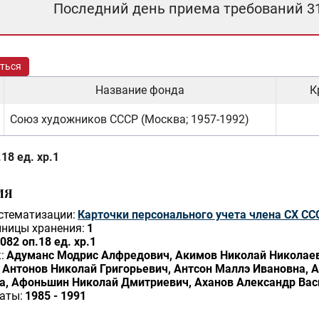
Последний день приема требований 3
ться
Название фонда
К
Союз художников СССР (Москва; 1957-1992)
18 ед. хр.1
ИЯ
стематизации:
Карточки персонального учета члена СХ СС
ницы хранения:
1
082 оп.18 ед. хр.1
:
Адуманс Модрис Алфредович, Акимов Николай Николаев
 Антонов Николай Григорьевич, Антсон Маллэ Ивановна, А
а, Афоньшин Николай Дмитриевич, Аханов Александр Вас
аты:
1985 - 1991