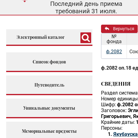
Последний день приема
требований 31 июля.
Вернуться
№
Электронный каталог
фонда
ф.2082
Сою
Список фондов
ф.2082 оп.18 ед
СВЕДЕНИЯ
Путеводитель
Раздел система
Номер единицы 
Шифр:
ф.2082 о
Уникальные документы
Заголовок:
Эгл
Григорьевич, Я
Крайние даты:
Персоны:
Мемориальные предметы
Якубауска