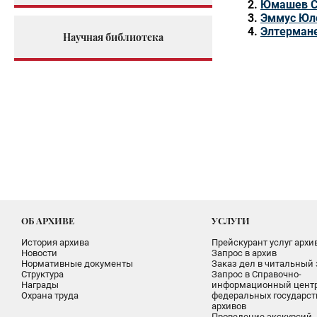
Юмашев С
Эммус Юл
Элтермане
Научная библиотека
ОБ АРХИВЕ
УСЛУГИ
История архива
Прейскурант услуг архи
Новости
Запрос в архив
Нормативные документы
Заказ дел в читальный 
Структура
Запрос в Справочно-
Награды
информационный цент
Охрана труда
федеральных государс
архивов
Проведение экскурсий