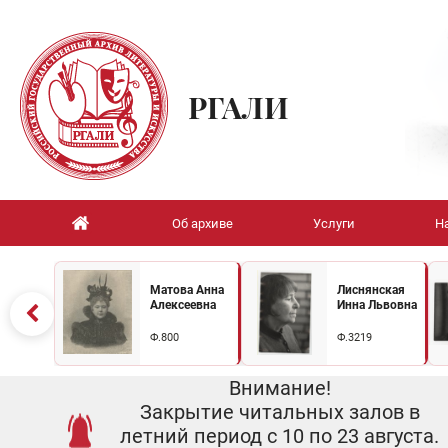
РГАЛИ
Об архиве
Услуги
Н
Матова Анна
Лиснянская
Алексеевна
Инна Львовна
Ф.800
Ф.3219
Внимание!
Закрытие читальных залов в
летний период с 10 по 23 августа.