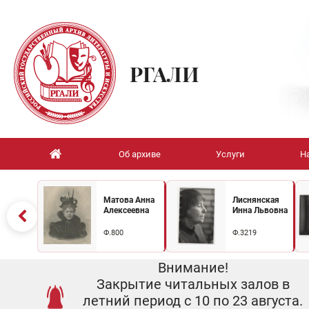
РГАЛИ
Об архиве
Услуги
Н
Матова Анна
Лиснянская
Алексеевна
Инна Львовна
Ф.800
Ф.3219
Внимание!
Закрытие читальных залов в
летний период с 10 по 23 августа.