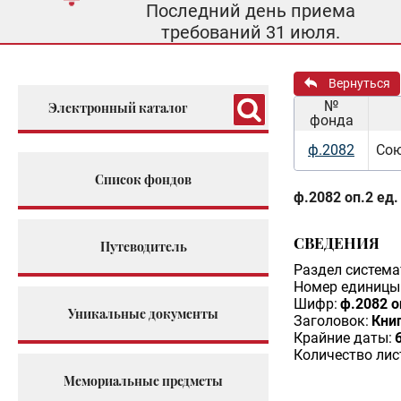
Последний день приема
требований 31 июля.
Вернуться
№
Электронный каталог
фонда
ф.2082
Сою
Список фондов
ф.2082 оп.2 ед.
СВЕДЕНИЯ
Путеводитель
Раздел система
Номер единицы 
Шифр:
ф.2082 о
Уникальные документы
Заголовок:
Кни
Крайние даты:
Количество лис
Мемориальные предметы