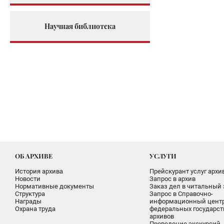
Научная библиотека
ОБ АРХИВЕ
УСЛУГИ
История архива
Прейскурант услуг архи
Новости
Запрос в архив
Нормативные документы
Заказ дел в читальный 
Структура
Запрос в Справочно-
Награды
информационный цент
Охрана труда
федеральных государс
архивов
Проведение экскурсий