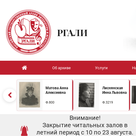
РГАЛИ
Об архиве
Услуги
Н
Матова Анна
Лиснянская
Алексеевна
Инна Львовна
Ф.800
Ф.3219
Внимание!
Закрытие читальных залов в
летний период с 10 по 23 августа.