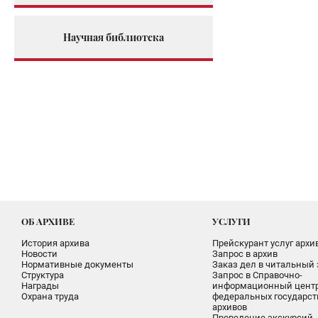
Научная библиотека
ОБ АРХИВЕ
УСЛУГИ
История архива
Прейскурант услуг архи
Новости
Запрос в архив
Нормативные документы
Заказ дел в читальный 
Структура
Запрос в Справочно-
Награды
информационный цент
Охрана труда
федеральных государс
архивов
Проведение экскурсий