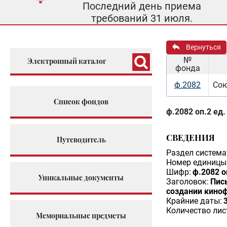
Последний день приема
требований 31 июля.
Вернуться
№
Электронный каталог
фонда
ф.2082
Сою
Список фондов
ф.2082 оп.2 ед.
СВЕДЕНИЯ
Путеводитель
Раздел система
Номер единицы 
Шифр:
ф.2082 о
Уникальные документы
Заголовок:
Пис
создании киноф
Крайние даты:
Количество лис
Мемориальные предметы