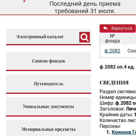
Последний день приема
требований 31 июля.
Вернуться
№
Электронный каталог
фонда
ф.2082
Сою
Список фондов
ф.2082 оп.4 ед.
СВЕДЕНИЯ
Путеводитель
Раздел система
Номер единицы 
Шифр:
ф.2082 о
Уникальные документы
Заголовок:
Личн
Крайние даты:
Количество лис
Персоны:
Мемориальные предметы
Кононов Г