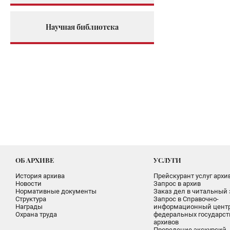
Научная библиотека
ОБ АРХИВЕ
УСЛУГИ
История архива
Прейскурант услуг архи
Новости
Запрос в архив
Нормативные документы
Заказ дел в читальный 
Структура
Запрос в Справочно-
Награды
информационный цент
Охрана труда
федеральных государс
архивов
Проведение экскурсий