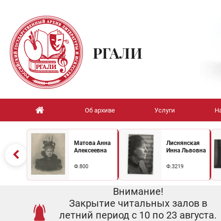
РГАЛИ
Об архиве
Услуги
Н
Матова Анна
Лиснянская
Алексеевна
Инна Львовна
Ф.800
Ф.3219
Внимание!
Закрытие читальных залов в
летний период с 10 по 23 августа.