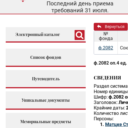
Последний день приема
требований 31 июля.
Вернуться
№
Электронный каталог
фонда
ф.2082
Сою
Список фондов
ф.2082 оп.4 ед.
СВЕДЕНИЯ
Путеводитель
Раздел система
Номер единицы 
Шифр:
ф.2082 о
Уникальные документы
Заголовок:
Личн
Крайние даты:
Количество лис
Персоны:
Мемориальные предметы
Матцке Ст