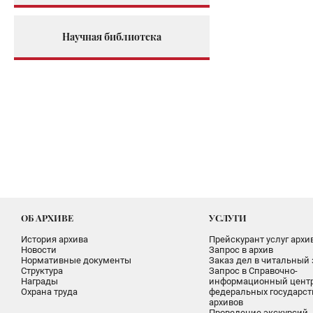
Научная библиотека
ОБ АРХИВЕ
УСЛУГИ
История архива
Прейскурант услуг архи
Новости
Запрос в архив
Нормативные документы
Заказ дел в читальный 
Структура
Запрос в Справочно-
Награды
информационный цент
Охрана труда
федеральных государс
архивов
Проведение экскурсий