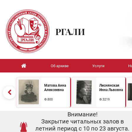
РГАЛИ
Об архиве
Услуги
Н
Матова Анна
Лиснянская
Алексеевна
Инна Львовна
Ф.800
Ф.3219
Внимание!
Закрытие читальных залов в
летний период с 10 по 23 августа.