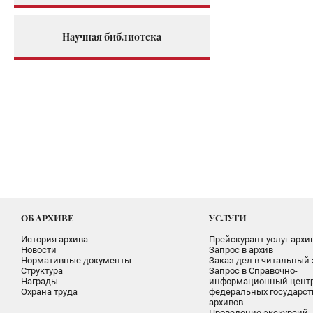
Научная библиотека
ОБ АРХИВЕ
УСЛУГИ
История архива
Прейскурант услуг архи
Новости
Запрос в архив
Нормативные документы
Заказ дел в читальный 
Структура
Запрос в Справочно-
Награды
информационный цент
Охрана труда
федеральных государс
архивов
Проведение экскурсий