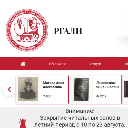
РГАЛИ
Об архиве
Услуги
Н
Матова Анна
Лиснянская
Алексеевна
Инна Львовна
Ф.800
Ф.3219
Внимание!
Закрытие читальных залов в
летний период с 10 по 23 августа.