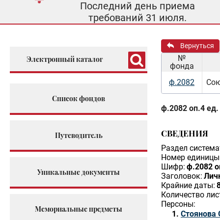
Последний день приема
требований 31 июля.
Вернуться
№
Электронный каталог
фонда
ф.2082
Сою
Список фондов
ф.2082 оп.4 ед.
СВЕДЕНИЯ
Путеводитель
Раздел система
Номер единицы 
Шифр:
ф.2082 о
Уникальные документы
Заголовок:
Лич
Крайние даты:
Количество лис
Персоны:
Мемориальные предметы
Стоянова