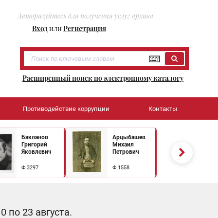
Авторизуйтесь для получения услуг архива
Вход
или
Регистрация
Расширенный поиск по электронному каталогу
Противодействие коррупции
Контакты
Бакланов
Арцыбашев
Григорий
Михаил
Яковлевич
Петрович
Ф.3297
Ф.1558
 по 23 августа.