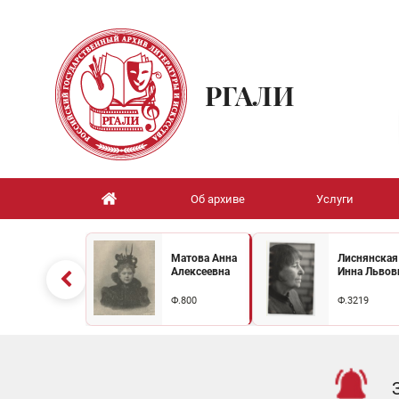
РГАЛИ
Об архиве
Услуги
Матова Анна
Лиснянская
Алексеевна
Инна Львов
Ф.800
Ф.3219