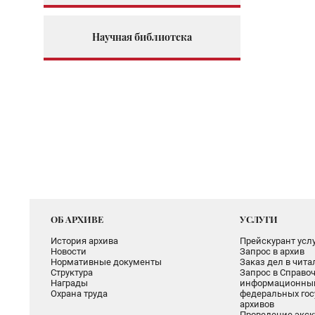
Научная библиотека
ОБ АРХИВЕ
УСЛУГИ
История архива
Прейскурант услу
Новости
Запрос в архив
Нормативные документы
Заказ дел в чит
Структура
Запрос в Справоч
Награды
информационный
Охрана труда
федеральных гос
архивов
Проведение экск