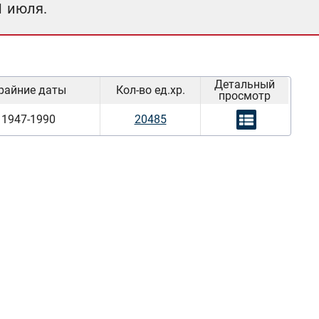
1 июля.
Детальный
райние даты
Кол-во ед.хр.
просмотр
1947-1990
20485