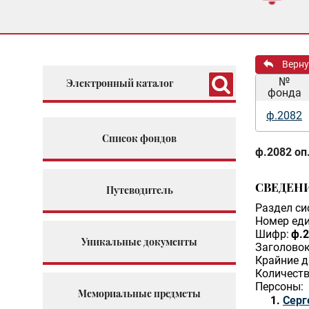
Верну
№
Электронный каталог
фонда
ф.2082
Список фондов
ф.2082 оп.
СВЕДЕН
Путеводитель
Раздел си
Номер еди
Шифр:
ф.2
Уникальные документы
Заголовок
Крайние д
Количеств
Персоны:
Мемориальные предметы
Серг