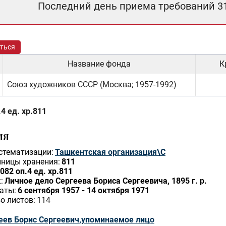
Последний день приема требований 3
ться
Название фонда
К
Союз художников СССР (Москва; 1957-1992)
4 ед. хр.811
ИЯ
стематизации:
Ташкентская организация\С
ницы хранения:
811
082 оп.4 ед. хр.811
:
Личное дело Сергеева Бориса Сергеевича, 1895 г. р.
аты:
6 сентября 1957 - 14 октября 1971
о листов:
114
еев Борис Сергеевич,упоминаемое лицо