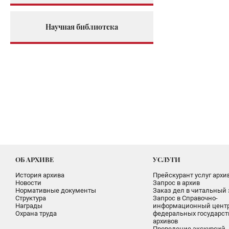
Научная библиотека
ОБ АРХИВЕ
УСЛУГИ
История архива
Прейскурант услуг архи
Новости
Запрос в архив
Нормативные документы
Заказ дел в читальный 
Структура
Запрос в Справочно-
Награды
информационный цент
Охрана труда
федеральных государс
архивов
Проведение экскурсий