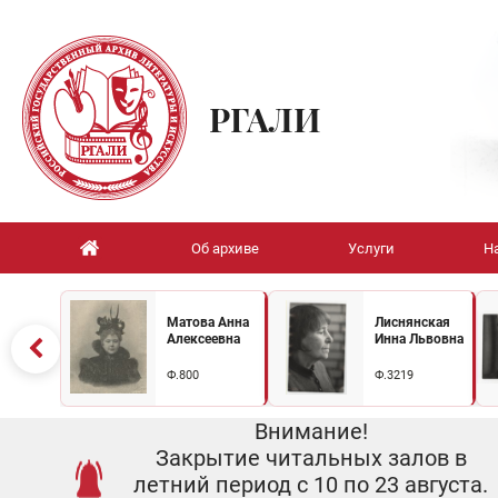
РГАЛИ
Об архиве
Услуги
Н
Матова Анна
Лиснянская
Алексеевна
Инна Львовна
Ф.800
Ф.3219
Внимание!
Закрытие читальных залов в
летний период с 10 по 23 августа.