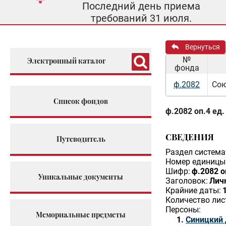
Последний день приема
требований 31 июля.
Вернуться
№
Электронный каталог
фонда
ф.2082
Сою
Список фондов
ф.2082 оп.4 ед.
СВЕДЕНИЯ
Путеводитель
Раздел система
Номер единицы 
Шифр:
ф.2082 о
Уникальные документы
Заголовок:
Лич
Крайние даты:
Количество лис
Персоны:
Мемориальные предметы
Синицкий