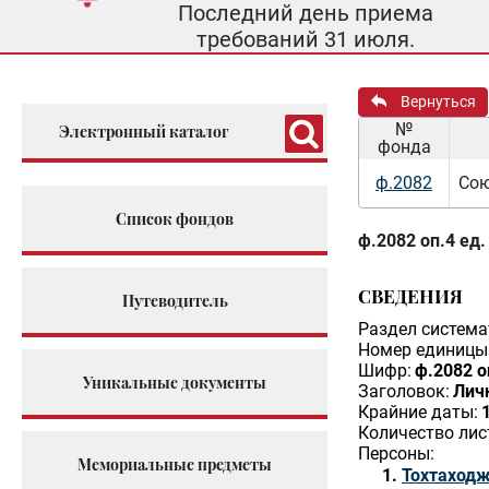
Последний день приема
требований 31 июля.
Вернуться
№
Электронный каталог
фонда
ф.2082
Сою
Список фондов
ф.2082 оп.4 ед.
СВЕДЕНИЯ
Путеводитель
Раздел система
Номер единицы 
Шифр:
ф.2082 о
Уникальные документы
Заголовок:
Личн
Крайние даты:
Количество лис
Персоны:
Мемориальные предметы
Тохтаходж