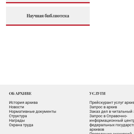
Научная библиотека
ОБ АРХИВЕ
УСЛУГИ
История архива
Прейскурант услуг архи
Новости
Запрос в архив
Нормативные документы
Заказ дел в читальный 
Структура
Запрос в Справочно-
Награды
информационный цент
Охрана труда
федеральных государс
архивов
Проведение экскурсий