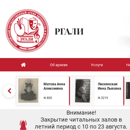
РГАЛИ
Об архиве
Услуги
Н
Матова Анна
Лиснянская
Алексеевна
Инна Львовна
Ф.800
Ф.3219
Внимание!
Закрытие читальных залов в
летний период с 10 по 23 августа.