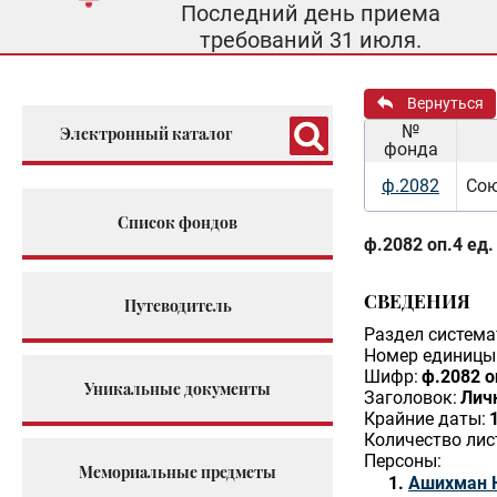
Последний день приема
требований 31 июля.
Вернуться
№
Электронный каталог
фонда
ф.2082
Сою
Список фондов
ф.2082 оп.4 ед.
СВЕДЕНИЯ
Путеводитель
Раздел система
Номер единицы 
Шифр:
ф.2082 о
Уникальные документы
Заголовок:
Лич
Крайние даты:
Количество лис
Персоны:
Мемориальные предметы
Ашихман 