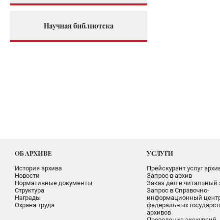
Научная библиотека
ОБ АРХИВЕ
УСЛУГИ
История архива
Прейскурант услуг архи
Новости
Запрос в архив
Нормативные документы
Заказ дел в читальный 
Структура
Запрос в Справочно-
Награды
информационный цент
Охрана труда
федеральных государс
архивов
Проведение экскурсий