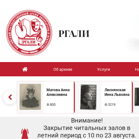
РГАЛИ
Об архиве
Услуги
Н
Матова Анна
Лиснянская
Алексеевна
Инна Львовна
Ф.800
Ф.3219
Внимание!
Закрытие читальных залов в
летний период с 10 по 23 августа.