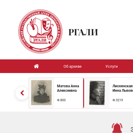
РГАЛИ
Об архиве
Услуги
Матова Анна
Лиснянская
Алексеевна
Инна Львов
Ф.800
Ф.3219