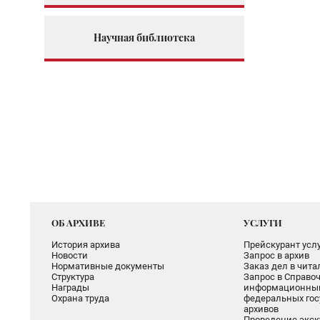
Научная библиотека
ОБ АРХИВЕ
УСЛУГИ
История архива
Прейскурант услу
Новости
Запрос в архив
Нормативные документы
Заказ дел в чит
Структура
Запрос в Справоч
Награды
информационный
Охрана труда
федеральных гос
архивов
Проведение экск