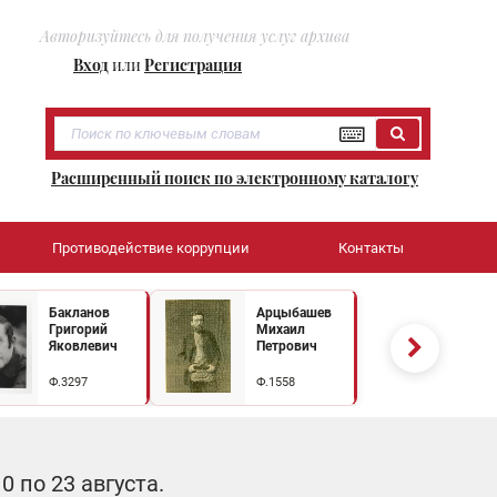
Авторизуйтесь для получения услуг архива
Вход
или
Регистрация
Расширенный поиск по электронному каталогу
Противодействие коррупции
Контакты
Бакланов
Арцыбашев
Григорий
Михаил
Яковлевич
Петрович
Ф.3297
Ф.1558
 по 23 августа.