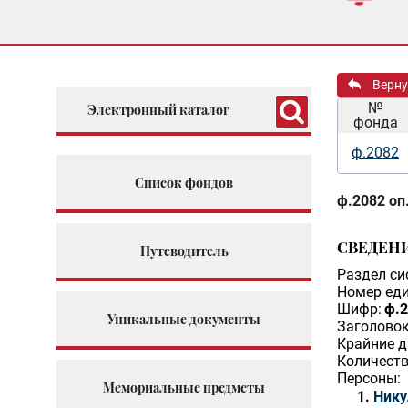
Верну
№
Электронный каталог
фонда
ф.2082
Список фондов
ф.2082 оп.
СВЕДЕН
Путеводитель
Раздел си
Номер еди
Шифр:
ф.2
Уникальные документы
Заголовок
Крайние д
Количеств
Персоны:
Мемориальные предметы
Нику