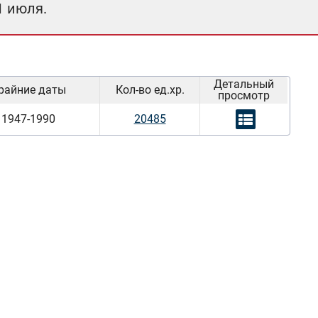
1 июля.
Детальный
райние даты
Кол-во ед.хр.
просмотр
1947-1990
20485