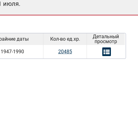
1 июля.
Детальный
райние даты
Кол-во ед.хр.
просмотр
1947-1990
20485