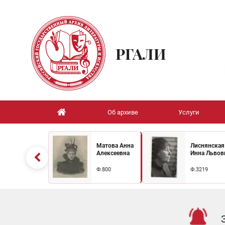
РГАЛИ
Об архиве
Услуги
Матова Анна
Лиснянская
Алексеевна
Инна Львов
Ф.800
Ф.3219