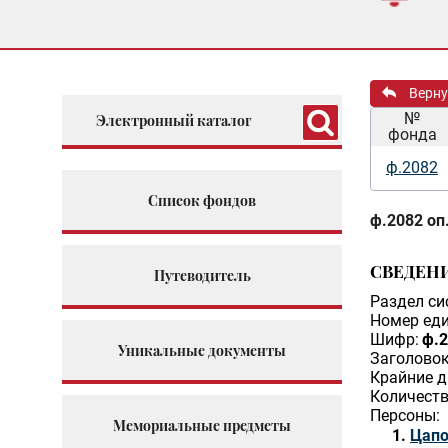
Верну
№
Электронный каталог
фонда
ф.2082
Список фондов
ф.2082 оп.
СВЕДЕН
Путеводитель
Раздел си
Номер еди
Шифр:
ф.2
Уникальные документы
Заголовок
Крайние д
Количеств
Персоны:
Мемориальные предметы
Цапо