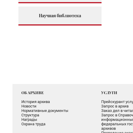
Научная библиотека
ОБ АРХИВЕ
УСЛУГИ
История архива
Прейскурант услу
Новости
Запрос в архив
Нормативные документы
Заказ дел в чит
Структура
Запрос в Справоч
Награды
информационный
Охрана труда
федеральных гос
архивов
Проведение экск