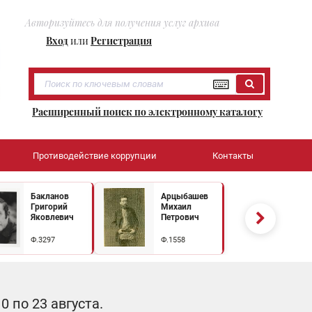
Авторизуйтесь для получения услуг архива
Вход
или
Регистрация
Расширенный поиск по электронному каталогу
Противодействие коррупции
Контакты
Бакланов
Арцыбашев
Григорий
Михаил
Яковлевич
Петрович
Ф.3297
Ф.1558
 по 23 августа.