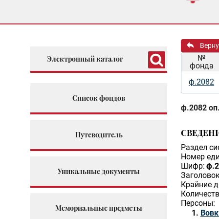
Верну
№
Электронный каталог
фонда
ф.2082
Список фондов
ф.2082 оп.
СВЕДЕН
Путеводитель
Раздел си
Номер еди
Шифр:
ф.2
Уникальные документы
Заголовок
Крайние д
Количеств
Персоны:
Мемориальные предметы
Вовк