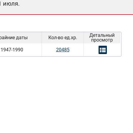
1 июля.
Детальный
райние даты
Кол-во ед.хр.
просмотр
1947-1990
20485