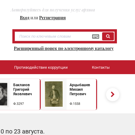
Авторизуйтесь для получения услуг архива
Вход
или
Регистрация
Расширенный поиск по электронному каталогу
Противодействие коррупции
Контакты
Бакланов
Арцыбашев
Григорий
Михаил
Яковлевич
Петрович
Ф.3297
Ф.1558
 по 23 августа.