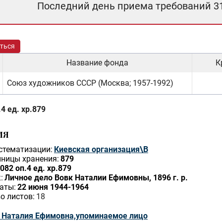
Последний день приема требований 3
ться
Название фонда
К
Союз художников СССР (Москва; 1957-1992)
4 ед. хр.879
ИЯ
стематизации:
Киевская организация\В
ницы хранения:
879
082 оп.4 ед. хр.879
:
Личное дело Вовк Наталии Ефимовны, 1896 г. р.
аты:
22 июня 1944-1964
о листов:
18
 Наталия Ефимовна,упоминаемое лицо