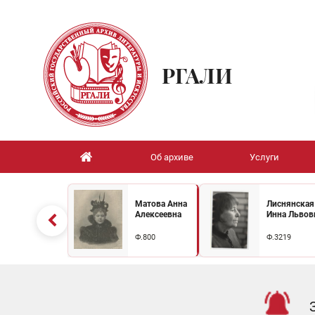
РГАЛИ
Об архиве
Услуги
Матова Анна
Лиснянская
Алексеевна
Инна Львов
Ф.800
Ф.3219