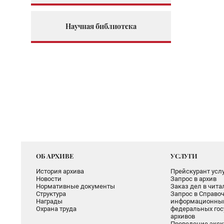
Научная библиотека
ОБ АРХИВЕ
УСЛУГИ
История архива
Прейскурант услу
Новости
Запрос в архив
Нормативные документы
Заказ дел в чит
Структура
Запрос в Справоч
Награды
информационный
Охрана труда
федеральных гос
архивов
Проведение экск