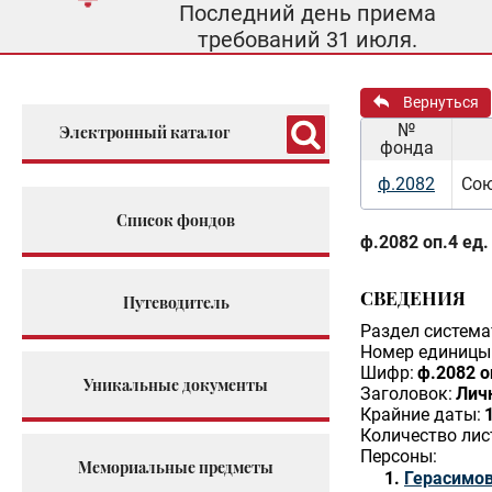
Последний день приема
требований 31 июля.
Вернуться
№
Электронный каталог
фонда
ф.2082
Сою
Список фондов
ф.2082 оп.4 ед.
СВЕДЕНИЯ
Путеводитель
Раздел система
Номер единицы 
Шифр:
ф.2082 о
Уникальные документы
Заголовок:
Личн
Крайние даты:
Количество лис
Персоны:
Мемориальные предметы
Герасимов