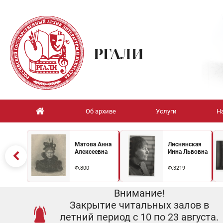
РГАЛИ
Об архиве
Услуги
Н
Матова Анна
Лиснянская
Алексеевна
Инна Львовна
Ф.800
Ф.3219
Внимание!
Закрытие читальных залов в
летний период с 10 по 23 августа.