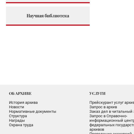
Научная библиотека
ОБ АРХИВЕ
УСЛУГИ
История архива
Прейскурант услуг архи
Новости
Запрос в архив
Нормативные документы
Заказ дел в читальный 
Структура
Запрос в Справочно-
Награды
информационный цент
Охрана труда
федеральных государс
архивов
Проведение экскурсий