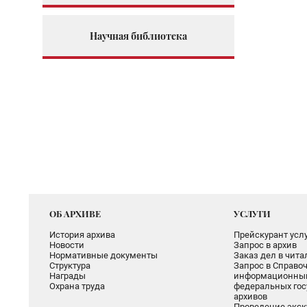
Научная библиотека
ОБ АРХИВЕ
УСЛУГИ
История архива
Прейскурант услу
Новости
Запрос в архив
Нормативные документы
Заказ дел в чит
Структура
Запрос в Справоч
Награды
информационный
Охрана труда
федеральных гос
архивов
Проведение экск