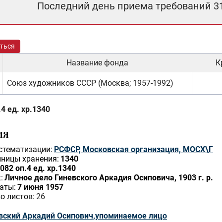
Последний день приема требований 3
ться
Название фонда
К
Союз художников СССР (Москва; 1957-1992)
4 ед. хр.1340
ИЯ
стематизации:
РСФСР, Московская организация, МОСХ\Г
ницы хранения:
1340
082 оп.4 ед. хр.1340
:
Личное дело Гиневского Аркадия Осиповича, 1903 г. р.
аты:
7 июня 1957
о листов:
26
вский Аркадий Осипович,упоминаемое лицо