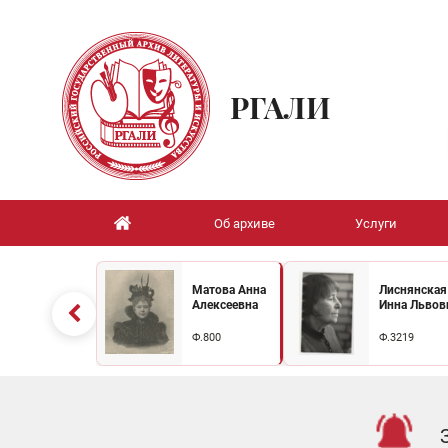
РГАЛИ
Об архиве
Услуги
Матова Анна
Лиснянская
Алексеевна
Инна Львов
Ф.800
Ф.3219