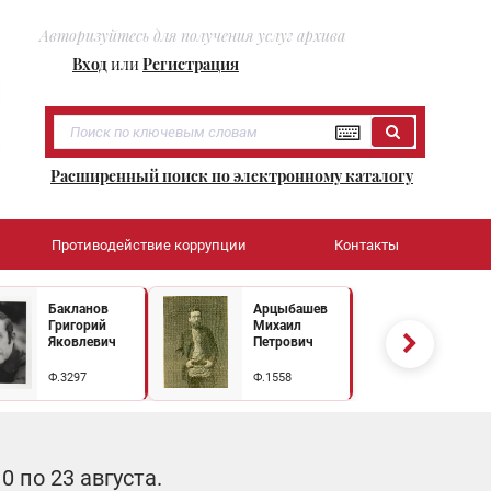
Авторизуйтесь для получения услуг архива
Вход
или
Регистрация
Расширенный поиск по электронному каталогу
Противодействие коррупции
Контакты
Бакланов
Арцыбашев
Григорий
Михаил
Яковлевич
Петрович
Ф.3297
Ф.1558
 по 23 августа.