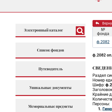
Верну
№
Электронный каталог
фонда
ф.2082
Список фондов
ф.2082 оп.
СВЕДЕН
Путеводитель
Раздел си
Номер еди
Шифр:
ф.2
Уникальные документы
Заголовок
Крайние д
Количеств
Персоны:
Мемориальные предметы
Гине