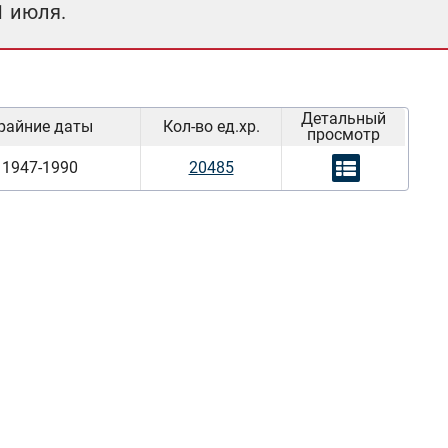
1 июля.
Детальный
райние даты
Кол-во ед.хр.
просмотр
1947-1990
20485