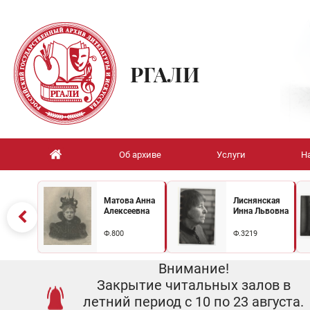
РГАЛИ
Об архиве
Услуги
Н
Матова Анна
Лиснянская
Алексеевна
Инна Львовна
Ф.800
Ф.3219
Внимание!
Закрытие читальных залов в
летний период с 10 по 23 августа.