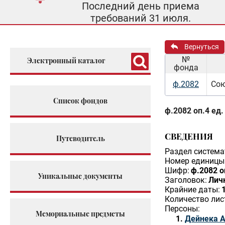
Последний день приема
требований 31 июля.
Вернуться
№
Электронный каталог
фонда
ф.2082
Сою
Список фондов
ф.2082 оп.4 ед.
СВЕДЕНИЯ
Путеводитель
Раздел система
Номер единицы 
Шифр:
ф.2082 о
Уникальные документы
Заголовок:
Лич
Крайние даты:
Количество лис
Персоны:
Мемориальные предметы
Дейнека А