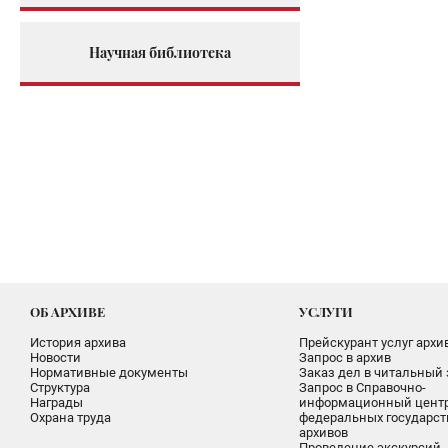
Научная библиотека
ОБ АРХИВЕ
УСЛУГИ
История архива
Прейскурант услуг архи
Новости
Запрос в архив
Нормативные документы
Заказ дел в читальный 
Структура
Запрос в Справочно-
Награды
информационный цент
Охрана труда
федеральных государс
архивов
Проведение экскурсий