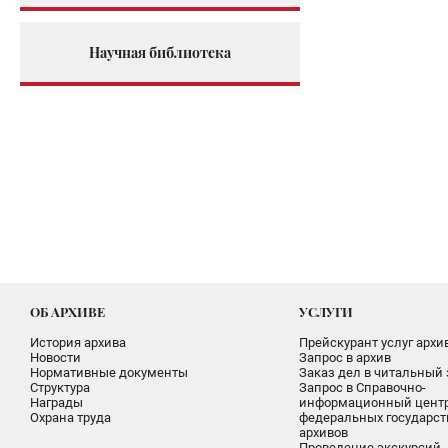
Научная библиотека
ОБ АРХИВЕ
УСЛУГИ
История архива
Прейскурант услуг архи
Новости
Запрос в архив
Нормативные документы
Заказ дел в читальный 
Структура
Запрос в Справочно-
Награды
информационный цент
Охрана труда
федеральных государс
архивов
Проведение экскурсий