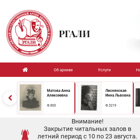
РГАЛИ
Об архиве
Услуги
Н
Матова Анна
Лиснянская
Алексеевна
Инна Львовна
Ф.800
Ф.3219
Внимание!
Закрытие читальных залов в
летний период с 10 по 23 августа.