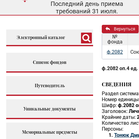
Последний день приема
требований 31 июля.
Вернуться
№
Электронный каталог
фонда
ф.2082
Сою
Список фондов
ф.2082 оп.4 ед.
СВЕДЕНИЯ
Путеводитель
Раздел система
Номер единицы 
Шифр:
ф.2082 о
Уникальные документы
Заголовок:
Лич
Крайние даты:
Количество лис
Персоны:
Мемориальные предметы
Тонюк Дм