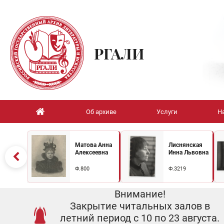
РГАЛИ
Об архиве
Услуги
Н
Матова Анна
Лиснянская
Алексеевна
Инна Львовна
Ф.800
Ф.3219
Внимание!
Закрытие читальных залов в
летний период с 10 по 23 августа.