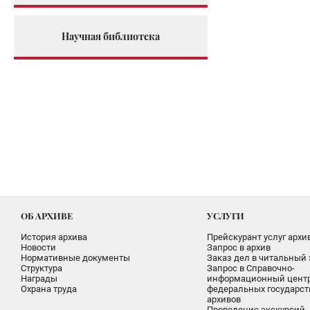
Научная библиотека
ОБ АРХИВЕ
УСЛУГИ
История архива
Прейскурант услуг архи
Новости
Запрос в архив
Нормативные документы
Заказ дел в читальный 
Структура
Запрос в Справочно-
Награды
информационный цент
Охрана труда
федеральных государс
архивов
Проведение экскурсий