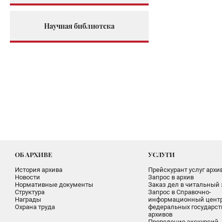
Научная библиотека
ОБ АРХИВЕ
УСЛУГИ
История архива
Прейскурант услуг архи
Новости
Запрос в архив
Нормативные документы
Заказ дел в читальный 
Структура
Запрос в Справочно-
Награды
информационный цент
Охрана труда
федеральных государс
архивов
Проведение экскурсий