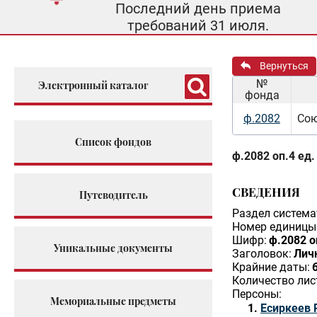
Последний день приема
требований 31 июля.
Вернуться
№
Электронный каталог
фонда
ф.2082
Сою
Список фондов
ф.2082 оп.4 ед.
СВЕДЕНИЯ
Путеводитель
Раздел система
Номер единицы 
Шифр:
ф.2082 о
Уникальные документы
Заголовок:
Личн
Крайние даты:
Количество лис
Персоны:
Мемориальные предметы
Есиркеев 