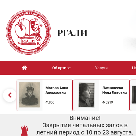
РГАЛИ
Об архиве
Услуги
Н
Матова Анна
Лиснянская
Алексеевна
Инна Львовна
Ф.800
Ф.3219
Внимание!
Закрытие читальных залов в
летний период с 10 по 23 августа.