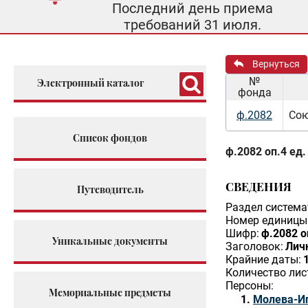
Последний день приема
требований 31 июля.
Вернуться
№
Электронный каталог
фонда
ф.2082
Сою
Список фондов
ф.2082 оп.4 ед.
СВЕДЕНИЯ
Путеводитель
Раздел система
Номер единицы 
Шифр:
ф.2082 о
Уникальные документы
Заголовок:
Лич
Крайние даты:
Количество лис
Персоны:
Мемориальные предметы
Молева-Иг