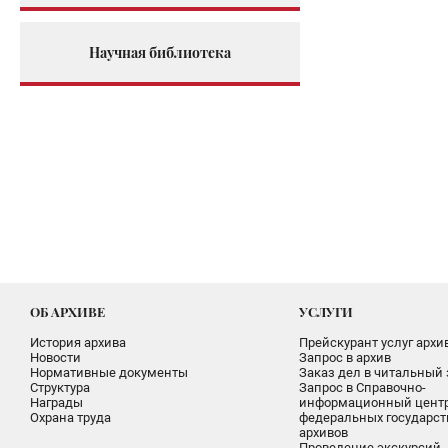
Научная библиотека
ОБ АРХИВЕ
УСЛУГИ
История архива
Прейскурант услуг архи
Новости
Запрос в архив
Нормативные документы
Заказ дел в читальный 
Структура
Запрос в Справочно-
Награды
информационный цент
Охрана труда
федеральных государс
архивов
Проведение экскурсий