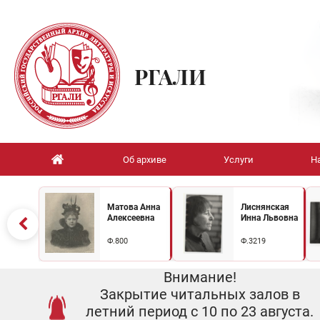
РГАЛИ
Об архиве
Услуги
Н
Матова Анна
Лиснянская
Алексеевна
Инна Львовна
Ф.800
Ф.3219
Внимание!
Закрытие читальных залов в
летний период с 10 по 23 августа.