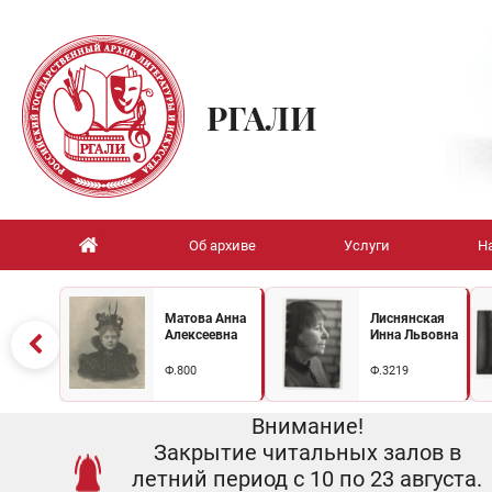
РГАЛИ
Об архиве
Услуги
Н
Матова Анна
Лиснянская
Алексеевна
Инна Львовна
Ф.800
Ф.3219
Внимание!
Закрытие читальных залов в
летний период с 10 по 23 августа.