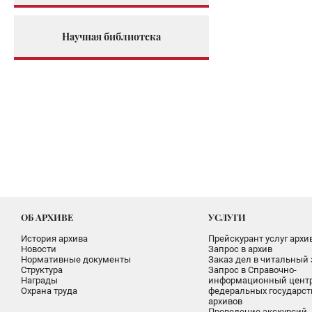
Научная библиотека
ОБ АРХИВЕ
УСЛУГИ
История архива
Прейскурант услуг архи
Новости
Запрос в архив
Нормативные документы
Заказ дел в читальный 
Структура
Запрос в Справочно-
Награды
информационный цент
Охрана труда
федеральных государс
архивов
Проведение экскурсий