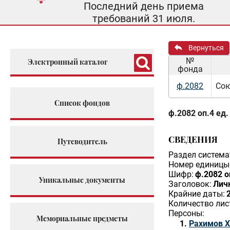
Последний день приема
требований 31 июля.
Вернуться
№
Электронный каталог
фонда
ф.2082
Сою
Список фондов
ф.2082 оп.4 ед.
СВЕДЕНИЯ
Путеводитель
Раздел система
Номер единицы 
Шифр:
ф.2082 о
Уникальные документы
Заголовок:
Личн
Крайние даты:
Количество лис
Персоны:
Мемориальные предметы
Рахимов Х