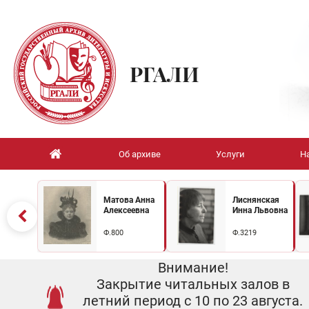
РГАЛИ
Об архиве
Услуги
Н
Матова Анна
Лиснянская
Алексеевна
Инна Львовна
Ф.800
Ф.3219
Внимание!
Закрытие читальных залов в
летний период с 10 по 23 августа.