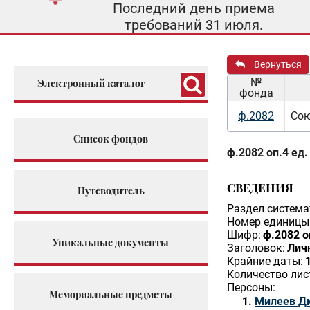
Последний день приема
требований 31 июля.
Вернуться
№
Электронный каталог
фонда
ф.2082
Сою
Список фондов
ф.2082 оп.4 ед.
СВЕДЕНИЯ
Путеводитель
Раздел система
Номер единицы 
Шифр:
ф.2082 о
Уникальные документы
Заголовок:
Лич
Крайние даты:
Количество лис
Персоны:
Мемориальные предметы
Милеев Д