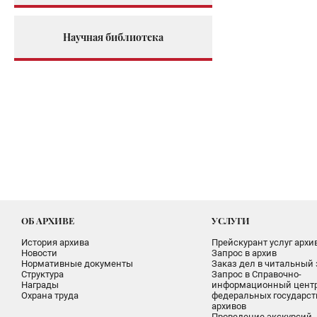
Научная библиотека
ОБ АРХИВЕ
УСЛУГИ
История архива
Прейскурант услуг архи
Новости
Запрос в архив
Нормативные документы
Заказ дел в читальный 
Структура
Запрос в Справочно-
Награды
информационный цент
Охрана труда
федеральных государс
архивов
Проведение экскурсий