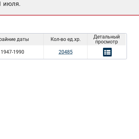
1 июля.
Детальный
райние даты
Кол-во ед.хр.
просмотр
1947-1990
20485