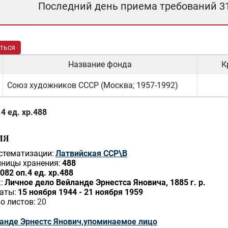
Последний день приема требований 3
ться
Название фонда
К
Союз художников СССР (Москва; 1957-1992)
4 ед. хр.488
ИЯ
стематизации:
Латвийская ССР\В
ницы хранения:
488
082 оп.4 ед. хр.488
:
Личное дело Вейланде Эрнестса Яновича, 1885 г. р.
аты:
15 ноября 1944 - 21 ноября 1959
о листов:
20
анде Эрнестс Янович,упоминаемое лицо