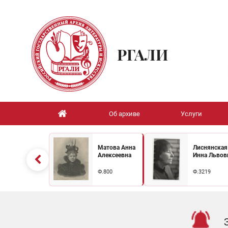
РГАЛИ
Об архиве
Услуги
Матова Анна
Лиснянская
Алексеевна
Инна Львов
Ф.800
Ф.3219