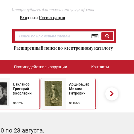
Авторизуйтесь для получения услуг архива
Вход
или
Регистрация
Расширенный поиск по электронному каталогу
Противодействие коррупции
Контакты
Бакланов
Арцыбашев
Григорий
Михаил
Яковлевич
Петрович
Ф.3297
Ф.1558
 по 23 августа.