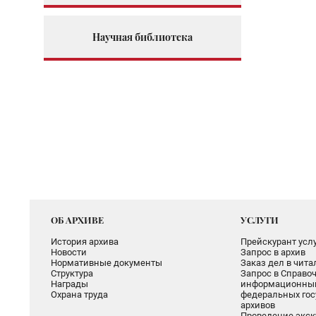
Научная библиотека
ОБ АРХИВЕ
УСЛУГИ
История архива
Прейскурант услу
Новости
Запрос в архив
Нормативные документы
Заказ дел в чит
Структура
Запрос в Справоч
Награды
информационный
Охрана труда
федеральных гос
архивов
Проведение экск