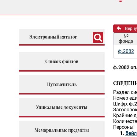
Верну
№
Электронный каталог
фонда
ф.2082
Список фондов
ф.2082 оп.
СВЕДЕН
Путеводитель
Раздел си
Номер еди
Шифр:
ф.2
Уникальные документы
Заголовок
Крайние д
Количеств
Персоны:
Мемориальные предметы
Вейл