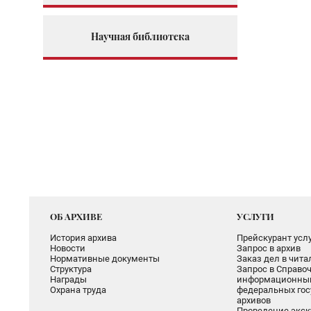
Научная библиотека
ОБ АРХИВЕ
УСЛУГИ
История архива
Прейскурант услу
Новости
Запрос в архив
Нормативные документы
Заказ дел в чит
Структура
Запрос в Справоч
Награды
информационный
Охрана труда
федеральных гос
архивов
Проведение экск