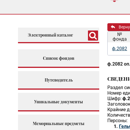
Верну
№
Электронный каталог
фонда
ф.2082
Список фондов
ф.2082 оп.
СВЕДЕН
Путеводитель
Раздел си
Номер еди
Шифр:
ф.2
Уникальные документы
Заголовок
Крайние д
Количеств
Персоны:
Мемориальные предметы
Гель