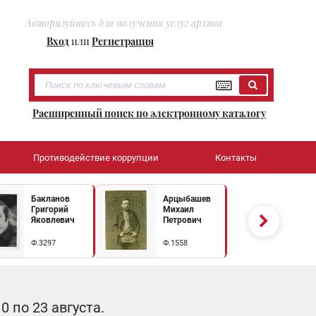
Авторизуйтесь для получения услуг архива
Вход
или
Регистрация
Расширенный поиск по электронному каталогу
Противодействие коррупции
Контакты
Бакланов
Арцыбашев
Григорий
Михаил
Яковлевич
Петрович
Ф.3297
Ф.1558
 по 23 августа.