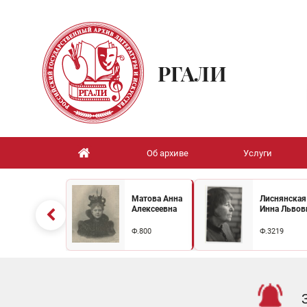
РГАЛИ
Об архиве
Услуги
Матова Анна
Лиснянская
Алексеевна
Инна Львов
Ф.800
Ф.3219