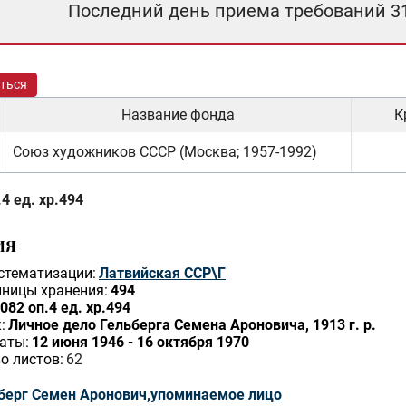
Последний день приема требований 3
ться
Название фонда
К
Союз художников СССР (Москва; 1957-1992)
4 ед. хр.494
ИЯ
стематизации:
Латвийская ССР\Г
ницы хранения:
494
082 оп.4 ед. хр.494
:
Личное дело Гельберга Семена Ароновича, 1913 г. р.
аты:
12 июня 1946 - 16 октября 1970
о листов:
62
берг Семен Аронович,упоминаемое лицо