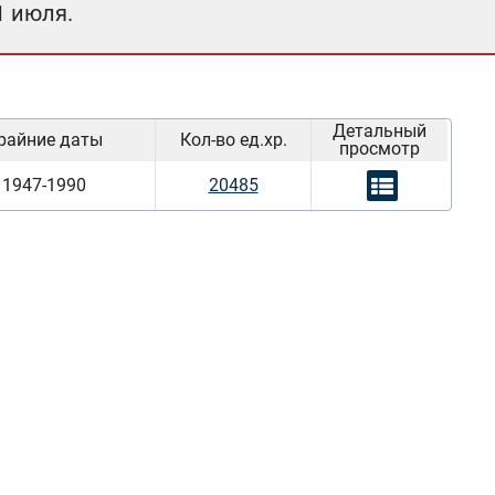
1 июля.
Детальный
райние даты
Кол-во ед.хр.
просмотр
1947-1990
20485