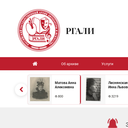
РГАЛИ
Об архиве
Услуги
Матова Анна
Лиснянская
Алексеевна
Инна Львов
Ф.800
Ф.3219