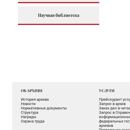
Научная библиотека
ОБ АРХИВЕ
УСЛУГИ
История архива
Прейскурант услу
Новости
Запрос в архив
Нормативные документы
Заказ дел в чит
Структура
Запрос в Справоч
Награды
информационный
Охрана труда
федеральных гос
архивов
Проведение экск