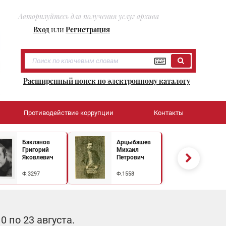
Авторизуйтесь для получения услуг архива
Вход
или
Регистрация
Расширенный поиск по электронному каталогу
Противодействие коррупции
Контакты
Бакланов
Арцыбашев
Григорий
Михаил
Яковлевич
Петрович
Ф.3297
Ф.1558
 по 23 августа.