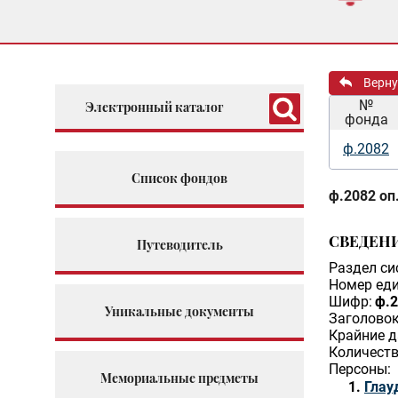
Верну
№
Электронный каталог
фонда
ф.2082
Список фондов
ф.2082 оп.
СВЕДЕН
Путеводитель
Раздел си
Номер еди
Шифр:
ф.2
Уникальные документы
Заголовок
Крайние д
Количеств
Персоны:
Мемориальные предметы
Глау