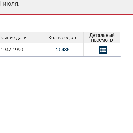
1 июля.
Детальный
райние даты
Кол-во ед.хр.
просмотр
1947-1990
20485