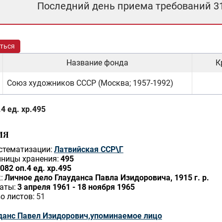
Последний день приема требований 3
ться
Название фонда
К
Союз художников СССР (Москва; 1957-1992)
4 ед. хр.495
ИЯ
стематизации:
Латвийская ССР\Г
ницы хранения:
495
082 оп.4 ед. хр.495
:
Личное дело Глауданса Павла Изидоровича, 1915 г. р.
аты:
3 апреля 1961 - 18 ноября 1965
о листов:
51
данс Павел Изидорович,упоминаемое лицо