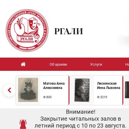
РГАЛИ
Об архиве
Услуги
Н
Матова Анна
Лиснянская
Алексеевна
Инна Львовна
Ф.800
Ф.3219
Внимание!
Закрытие читальных залов в
летний период с 10 по 23 августа.