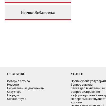
Научная библиотека
ОБ АРХИВЕ
УСЛУГИ
История архива
Прейскурант услуг архи
Новости
Запрос в архив
Нормативные документы
Заказ дел в читальный 
Структура
Запрос в Справочно-
Награды
информационный цент
Охрана труда
федеральных государс
архивов
Проведение экскурсий