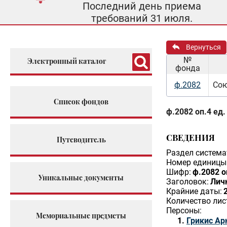
Последний день приема
требований 31 июля.
Вернуться
№
Электронный каталог
фонда
ф.2082
Сою
Список фондов
ф.2082 оп.4 ед.
СВЕДЕНИЯ
Путеводитель
Раздел система
Номер единицы 
Шифр:
ф.2082 о
Уникальные документы
Заголовок:
Личн
Крайние даты:
Количество лис
Персоны:
Мемориальные предметы
Грикис Ар