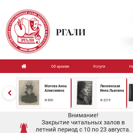
РГАЛИ
Об архиве
Услуги
Н
Матова Анна
Лиснянская
Алексеевна
Инна Львовна
Ф.800
Ф.3219
Внимание!
Закрытие читальных залов в
летний период с 10 по 23 августа.