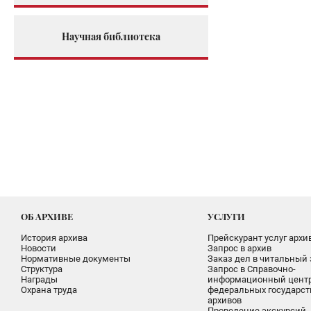
Научная библиотека
ОБ АРХИВЕ
УСЛУГИ
История архива
Прейскурант услуг архи
Новости
Запрос в архив
Нормативные документы
Заказ дел в читальный 
Структура
Запрос в Справочно-
Награды
информационный цент
Охрана труда
федеральных государс
архивов
Проведение экскурсий