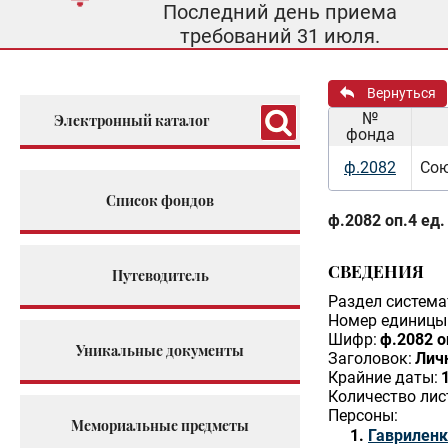
Последний день приема
требований 31 июля.
Вернуться
№
Электронный каталог
фонда
ф.2082
Сою
Список фондов
ф.2082 оп.4 ед.
СВЕДЕНИЯ
Путеводитель
Раздел система
Номер единицы 
Шифр:
ф.2082 о
Уникальные документы
Заголовок:
Личн
Крайние даты:
Количество лис
Персоны:
Мемориальные предметы
Гавриленк