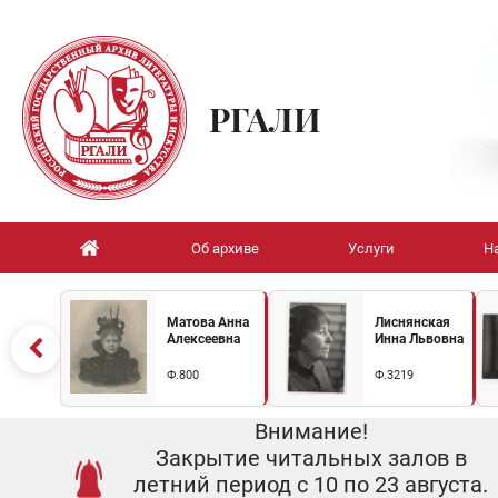
РГАЛИ
Об архиве
Услуги
Н
Матова Анна
Лиснянская
Алексеевна
Инна Львовна
Ф.800
Ф.3219
Внимание!
Закрытие читальных залов в
летний период с 10 по 23 августа.