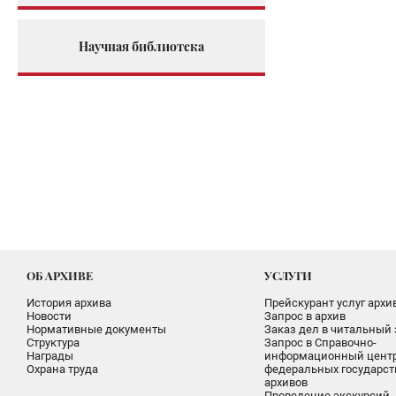
Научная библиотека
ОБ АРХИВЕ
УСЛУГИ
История архива
Прейскурант услуг архи
Новости
Запрос в архив
Нормативные документы
Заказ дел в читальный 
Структура
Запрос в Справочно-
Награды
информационный цент
Охрана труда
федеральных государс
архивов
Проведение экскурсий