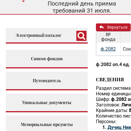
Последний день приема
требований 31 июля.
Вернуться
№
Электронный каталог
фонда
ф.2082
Сою
Список фондов
ф.2082 оп.4 ед.
СВЕДЕНИЯ
Путеводитель
Раздел система
Номер единицы 
Шифр:
ф.2082 о
Уникальные документы
Заголовок:
Личн
Крайние даты:
Количество лис
Персоны:
Мемориальные предметы
Дучиц Ник