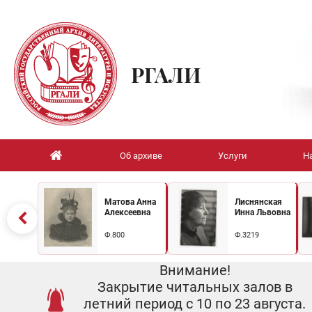
РГАЛИ
Об архиве
Услуги
Н
Матова Анна
Лиснянская
Алексеевна
Инна Львовна
Ф.800
Ф.3219
Внимание!
Закрытие читальных залов в
летний период с 10 по 23 августа.