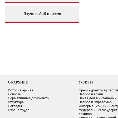
Научная библиотека
ОБ АРХИВЕ
УСЛУГИ
История архива
Прейскурант услуг архи
Новости
Запрос в архив
Нормативные документы
Заказ дел в читальный 
Структура
Запрос в Справочно-
Награды
информационный цент
Охрана труда
федеральных государс
архивов
Проведение экскурсий