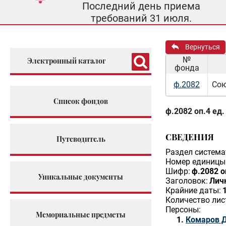
Последний день приема
требований 31 июля.
Вернуться
№
Электронный каталог
фонда
ф.2082
Сою
Список фондов
ф.2082 оп.4 ед.
СВЕДЕНИЯ
Путеводитель
Раздел система
Номер единицы 
Шифр:
ф.2082 о
Уникальные документы
Заголовок:
Лич
Крайние даты:
Количество лис
Персоны:
Мемориальные предметы
Комаров 