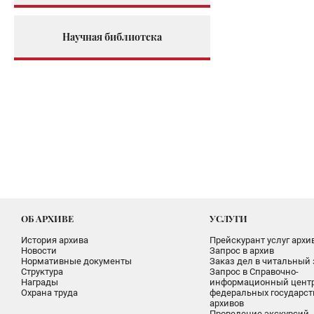
Научная библиотека
ОБ АРХИВЕ
УСЛУГИ
История архива
Прейскурант услуг архи
Новости
Запрос в архив
Нормативные документы
Заказ дел в читальный 
Структура
Запрос в Справочно-
Награды
информационный цент
Охрана труда
федеральных государс
архивов
Проведение экскурсий