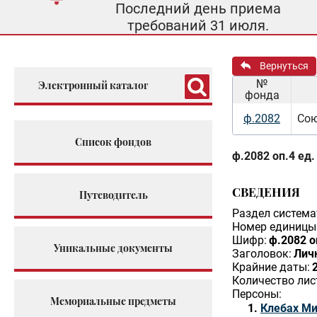
Последний день приема
требований 31 июля.
Вернуться
№
Электронный каталог
фонда
ф.2082
Сою
Список фондов
ф.2082 оп.4 ед.
СВЕДЕНИЯ
Путеводитель
Раздел система
Номер единицы 
Шифр:
ф.2082 о
Уникальные документы
Заголовок:
Лич
Крайние даты:
Количество лис
Персоны:
Мемориальные предметы
Клебах Ми