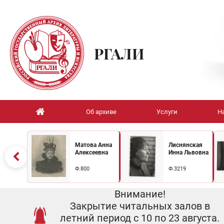
РГАЛИ
Об архиве
Услуги
Н
Матова Анна
Лиснянская
Алексеевна
Инна Львовна
Ф.800
Ф.3219
Внимание!
Закрытие читальных залов в
летний период с 10 по 23 августа.