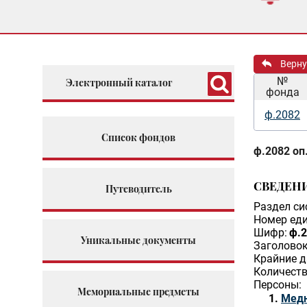
Верну
№
Электронный каталог
фонда
ф.2082
Список фондов
ф.2082 оп.
СВЕДЕН
Путеводитель
Раздел си
Номер еди
Шифр:
ф.2
Уникальные документы
Заголовок
Крайние д
Количеств
Персоны:
Мемориальные предметы
Медн