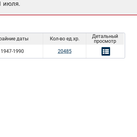
1 июля.
Детальный
райние даты
Кол-во ед.хр.
просмотр
1947-1990
20485