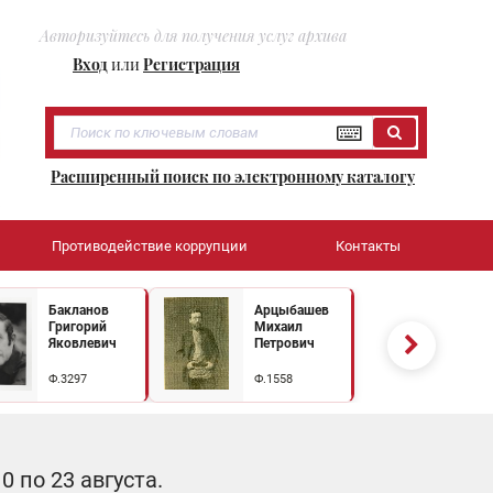
Авторизуйтесь для получения услуг архива
Вход
или
Регистрация
Расширенный поиск по электронному каталогу
Противодействие коррупции
Контакты
Бакланов
Арцыбашев
Григорий
Михаил
Яковлевич
Петрович
Ф.3297
Ф.1558
 по 23 августа.