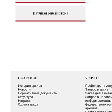
Научная библиотека
ОБ АРХИВЕ
УСЛУГИ
История архива
Прейскурант услу
Новости
Запрос в архив
Нормативные документы
Заказ дел в чит
Структура
Запрос в Справоч
Награды
информационный
Охрана труда
федеральных гос
архивов
Проведение экск