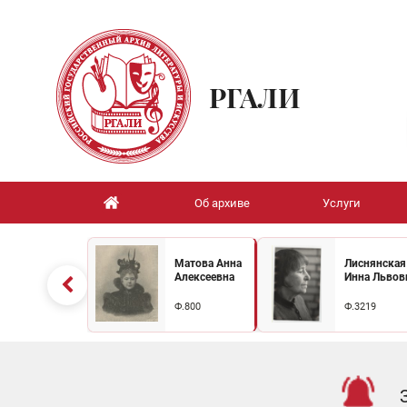
РГАЛИ
Об архиве
Услуги
Матова Анна
Лиснянская
Алексеевна
Инна Львов
Ф.800
Ф.3219