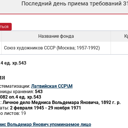
Последний день приема требований 3
ться
Название фонда
К
Союз художников СССР (Москва; 1957-1992)
4 ед. хр.543
ИЯ
стематизации:
Латвийская ССР\М
ницы хранения:
543
082 оп.4 ед. хр.543
:
Личное дело Медниса Вольдемара Яновича, 1892 г. р.
аты:
2 февраля 1945 - 29 ноября 1971
о листов:
19
ис Вольдемар Янович,упоминаемое лицо