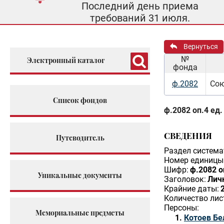
Последний день приема
требований 31 июля.
Вернуться
№
Электронный каталог
фонда
ф.2082
Сою
Список фондов
ф.2082 оп.4 ед.
СВЕДЕНИЯ
Путеводитель
Раздел система
Номер единицы 
Шифр:
ф.2082 о
Уникальные документы
Заголовок:
Лич
Крайние даты:
Количество лис
Персоны:
Мемориальные предметы
Котоев Бе