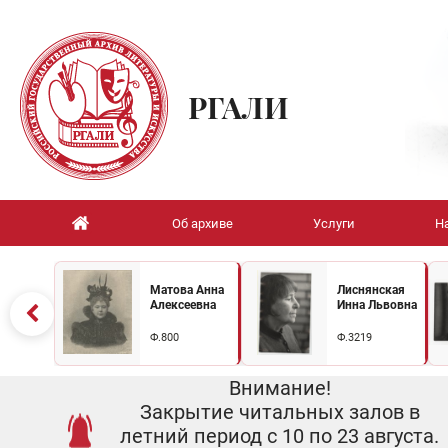
РГАЛИ
Об архиве
Услуги
Н
Матова Анна
Лиснянская
Алексеевна
Инна Львовна
Ф.800
Ф.3219
Внимание!
Закрытие читальных залов в
летний период с 10 по 23 августа.