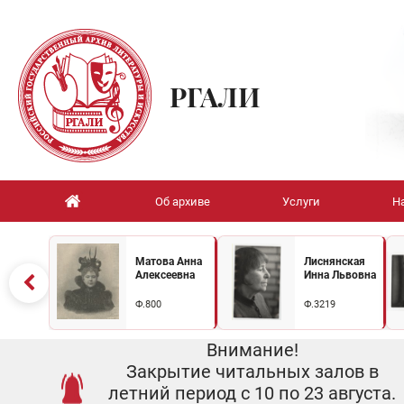
РГАЛИ
Об архиве
Услуги
Н
Матова Анна
Лиснянская
Алексеевна
Инна Львовна
Ф.800
Ф.3219
Внимание!
Закрытие читальных залов в
летний период с 10 по 23 августа.