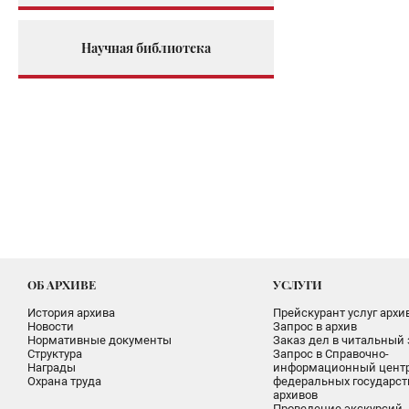
Научная библиотека
ОБ АРХИВЕ
УСЛУГИ
История архива
Прейскурант услуг архи
Новости
Запрос в архив
Нормативные документы
Заказ дел в читальный 
Структура
Запрос в Справочно-
Награды
информационный цент
Охрана труда
федеральных государс
архивов
Проведение экскурсий