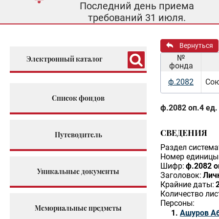
Последний день приема
требований 31 июля.
Вернуться
№
Электронный каталог
фонда
ф.2082
Сою
Список фондов
ф.2082 оп.4 ед.
СВЕДЕНИЯ
Путеводитель
Раздел система
Номер единицы 
Шифр:
ф.2082 о
Уникальные документы
Заголовок:
Лич
Крайние даты:
Количество лис
Персоны:
Мемориальные предметы
Ашуров А