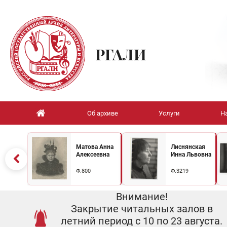
РГАЛИ
Об архиве
Услуги
Н
Матова Анна
Лиснянская
Алексеевна
Инна Львовна
Ф.800
Ф.3219
Внимание!
Закрытие читальных залов в
летний период с 10 по 23 августа.