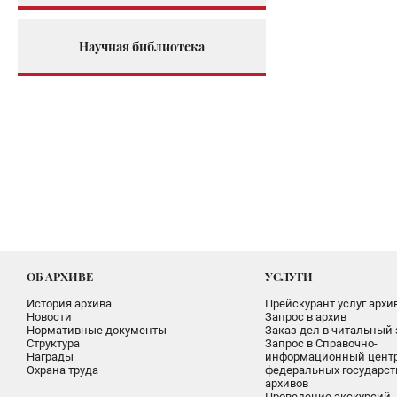
Научная библиотека
ОБ АРХИВЕ
УСЛУГИ
История архива
Прейскурант услуг архи
Новости
Запрос в архив
Нормативные документы
Заказ дел в читальный 
Структура
Запрос в Справочно-
Награды
информационный цент
Охрана труда
федеральных государс
архивов
Проведение экскурсий