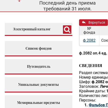
Последний день приема
требований 31 июля.
Вернуться
№
Электронный каталог
фонда
ф.2082
Сою
Список фондов
ф.2082 оп.4 ед.
СВЕДЕНИЯ
Путеводитель
Раздел система
Номер единицы 
Шифр:
ф.2082 о
Уникальные документы
Заголовок:
Лич
Крайние даты:
Количество лис
Персоны:
Мемориальные предметы
Фальбов 